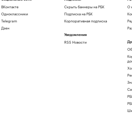
ВКонтакте
Скрыть баннеры на РБК
О 
Одноклассники
Подписка на РБК
Ко
Telegram
Корпоративная подписка
Ре
Дзен
Ра
Уведомления
RSS Новости
Др
Об
Ко
до
Хо
Ре
Зн
Са
РБ
РБ
Шк