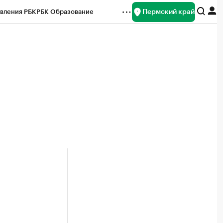
Пермский край
вления РБК
РБК Образование
редитные рейтинги
Франшизы
Газета
ок наличной валюты