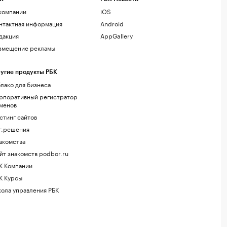
компании
iOS
нтактная информация
Android
дакция
AppGallery
змещение рекламы
угие продукты РБК
лако для бизнеса
рпоративный регистратор
менов
стинг сайтов
г.решения
акомства
йт знакомств podbor.ru
К Компании
К Курсы
ола управления РБК