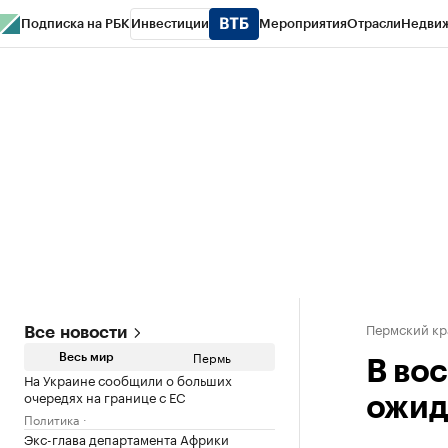
Подписка на РБК
Инвестиции
Мероприятия
Отрасли
Недви
РБК Курсы
РБК Life
Тренды
Визионеры
Национальные проекты
Горо
Спецпроекты СПб
Конференции СПб
Спецпроекты
Проверка конт
Пермский кр
Все новости
Пермь
Весь мир
В во
На Украине сообщили о больших
очередях на границе с ЕС
ожид
Политика
Экс-глава департамента Африки