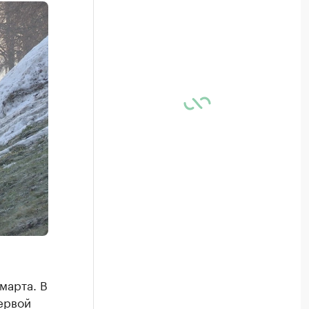
марта. В
ервой