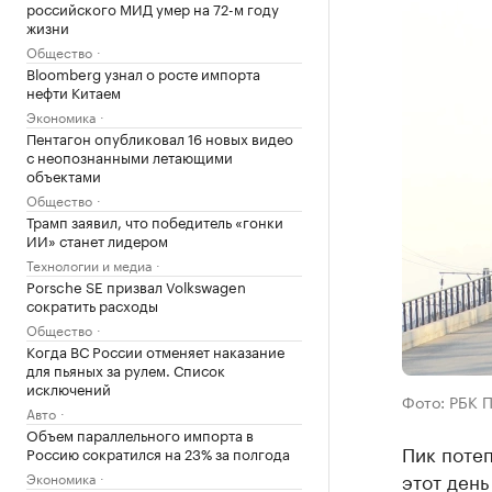
российского МИД умер на 72-м году
жизни
Общество
Bloomberg узнал о росте импорта
нефти Китаем
Экономика
Пентагон опубликовал 16 новых видео
с неопознанными летающими
объектами
Общество
Трамп заявил, что победитель «гонки
ИИ» станет лидером
Технологии и медиа
Porsche SE призвал Volkswagen
сократить расходы
Общество
Когда ВС России отменяет наказание
для пьяных за рулем. Список
исключений
Фото: РБК 
Авто
Объем параллельного импорта в
Пик потеп
Россию сократился на 23% за полгода
этот день
Экономика