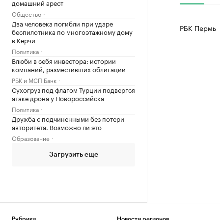
домашний арест
Общество
Два человека погибли при ударе
РБК Пермь
беспилотника по многоэтажному дому
в Керчи
Политика
Влюби в себя инвестора: истории
компаний, разместивших облигации
РБК и МСП Банк
Сухогруз под флагом Турции подвергся
атаке дрона у Новороссийска
Политика
Дружба с подчиненными без потери
авторитета. Возможно ли это
Образование
Загрузить еще
Рубрики
Новости регионов