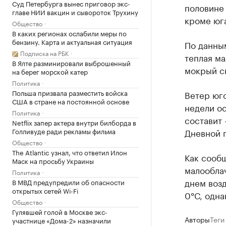
Суд Петербурга вынес приговор экс-
половине 
главе НИИ вакцин и сывороток Трухину
кроме юг
Общество
В каких регионах ослабили меры по
бензину. Карта и актуальная ситуация
По данны
Подписка на РБК
теплая ма
В Ялте разминировали выброшенный
мокрый сн
на берег морской катер
Политика
Польша призвала разместить войска
Ветер юго
США в стране на постоянной основе
недели ос
Политика
составит 
Netflix запер актера внутри билборда в
Голливуде ради рекламы фильма
Дневной п
Общество
The Atlantic узнал, что ответил Илон
Как сообщ
Маск на просьбу Украины
малооблач
Политика
днем возд
В МВД предупредили об опасности
открытых сетей Wi-Fi
0°С, одна
Общество
Гулявшей голой в Москве экс-
Авторы
Теги
участнице «Дома-2» назначили