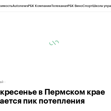
жимость
Autonews
РБК Компании
Телеканал
РБК Вино
Спорт
Школа упра
д
Стиль
Крипто
РБК Бизнес-среда
Дискуссионный клуб
Исследования
К
рагентов
Политика
Экономика
Бизнес
Технологии и медиа
Финансы
Рын
ай
скресенье в Пермском крае
ается пик потепления