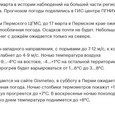
марта в истории наблюдений на большей части регио
а. Прогнозом погоды поделились в ГИС-центре ПГНИУ
м Пермского ЦГМС, до 17 марта в Пермском крае ожи
лооблачная погода. Осадков почти не будет. Небольш
ег с дождём ожидается только на севере.
-западного направления, с порывами до 7-12 м/с, к к
лабнет до 4-9 м/с. Ночью температура воздуха
-9...-4°С на востоке, -4...+1°С на остальной территори
рогрев будет варьироваться от 1...6°С до 3...8°С.
ается на сайте Gismeteo, в субботу в Перми ожидае
ная погода. Ночью столбики термометров покажут +1.
ух прогреется до +7°С. В воскресенье ночью похолод
ко днем температура поднимется до +8°С.