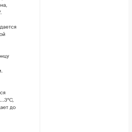
на,
.
дается
ой
онцу
и.
тся
..3°С,
ает до