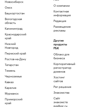
Новосибирск
О компании
Омск
Контактная
Башкортостан
информация
Вологодская
Редакция
область
Размещение
Калининград
рекламы
Краснодарский
край
Другие
Нижний
продукты
Новгород
РБК
Пермский край
Облако для
бизнеса
Ростов-на-Дону
Корпоративный
Татарстан
регистратор
Тюмень
доменов
Черноземье
Хостинг
сайтов
Кавказ
Рег.решения
Карелия
Знакомства
Мурманск
Сайт
Приморский
знакомств
край
podbor.ru