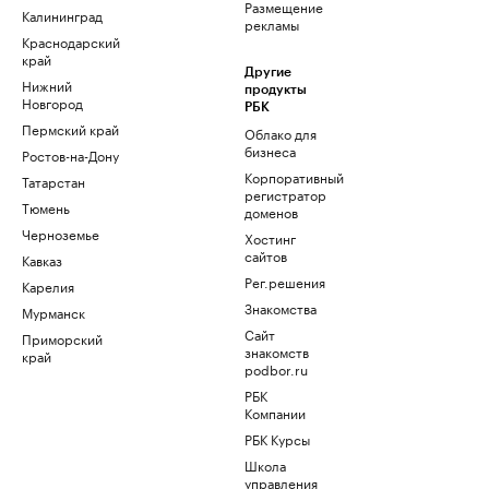
Размещение
Калининград
рекламы
Краснодарский
край
Другие
Нижний
продукты
Новгород
РБК
Пермский край
Облако для
бизнеса
Ростов-на-Дону
Корпоративный
Татарстан
регистратор
Тюмень
доменов
Черноземье
Хостинг
сайтов
Кавказ
Рег.решения
Карелия
Знакомства
Мурманск
Сайт
Приморский
знакомств
край
podbor.ru
РБК
Компании
РБК Курсы
Школа
управления