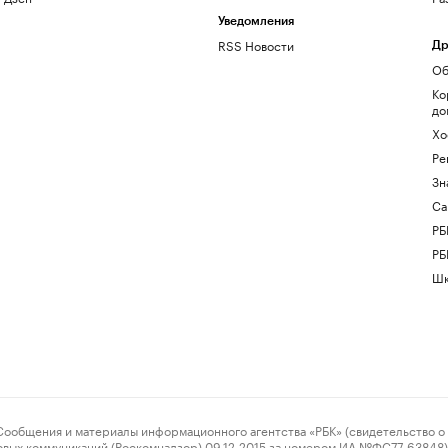
Уведомления
RSS Новости
Др
Об
Ко
до
Хо
Ре
Зн
Са
РБ
РБ
Шк
ения и материалы информационного агентства «РБК» (свидетельство о 
овых коммуникаций (Роскомнадзор) 09.12.2015 за номером ИА №ФС77-63848) 