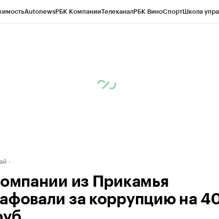
жимость
Autonews
РБК Компании
Телеканал
РБК Вино
Спорт
Школа упра
д
Стиль
Крипто
РБК Бизнес-среда
Дискуссионный клуб
Исследования
К
рагентов
Политика
Экономика
Бизнес
Технологии и медиа
Финансы
Рын
ай
компании из Прикамья
афовали за коррупцию на 4
руб.