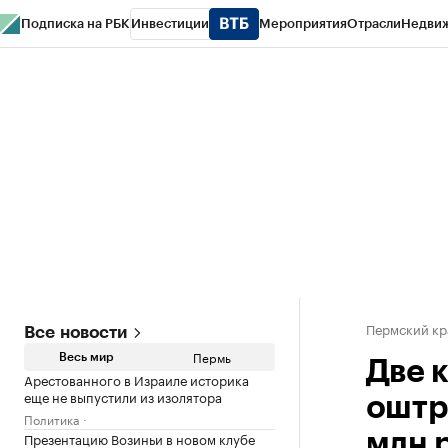
Подписка на РБК
Инвестиции
Мероприятия
Отрасли
Недви
РБК Курсы
РБК Life
Тренды
Визионеры
Национальные проекты
Горо
Спецпроекты СПб
Конференции СПб
Спецпроекты
Проверка конт
Пермский кр
Все новости
Пермь
Весь мир
Две 
Арестованного в Израиле историка
еще не выпустили из изолятора
оштр
Политика
Презентацию Возиньи в новом клубе
млн 