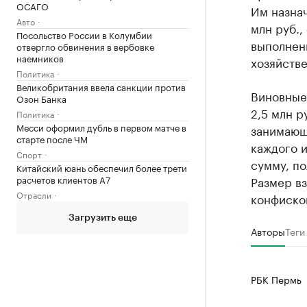
ОСАГО
Им назнач
Авто
млн руб.,
Посольство России в Колумбии
выполнен
отвергло обвинения в вербовке
наемников
хозяйств
Политика
Великобритания ввела санкции против
Виновные 
Озон Банка
2,5 млн р
Политика
Месси оформил дубль в первом матче в
занимающ
старте после ЧМ
каждого 
Спорт
сумму, по
Китайский юань обеспечил более трети
расчетов клиентов А7
Размер вз
Отрасли
конфисков
Загрузить еще
Авторы
Теги
РБК Пермь