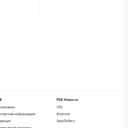
К
РБК Новости
компании
iOS
нтактная информация
Android
дакция
AppGallery
змещение рекламы