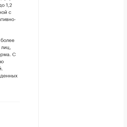
о 1,2
ной с
тивно-
 более
 лиц,
рма. С
ую
й.
жденных