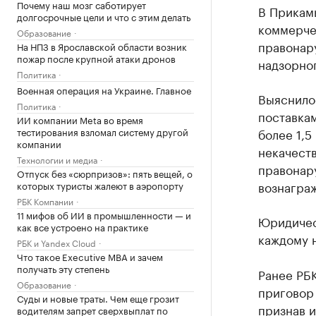
Почему наш мозг саботирует
В Прикам
долгосрочные цели и что с этим делать
коммерче
Образование
правонар
На НПЗ в Ярославской области возник
пожар после крупной атаки дронов
надзорног
Политика
Военная операция на Украине. Главное
Выяснилос
Политика
поставка
ИИ компании Meta во время
тестирования взломал систему другой
более 1,5
компании
некачест
Технологии и медиа
правонару
Отпуск без «сюрпризов»: пять вещей, о
вознагра
которых туристы жалеют в аэропорту
РБК Компании
11 мифов об ИИ в промышленности — и
Юридичес
как все устроено на практике
каждому 
РБК и Yandex Cloud
Что такое Executive MBA и зачем
получать эту степень
Ранее РБ
Образование
приговор
Суды и новые траты. Чем еще грозит
признав и
водителям запрет сверхвыплат по