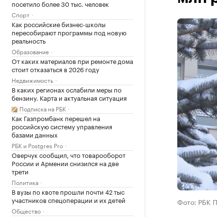
посетило более 30 тыс. человек
Спорт
Как российские бизнес-школы
пересобирают программы под новую
реальность
Образование
От каких материалов при ремонте дома
стоит отказаться в 2026 году
Недвижимость
В каких регионах ослабили меры по
бензину. Карта и актуальная ситуация
Подписка на РБК
Как Газпромбанк перешел на
российскую систему управления
базами данных
РБК и Postgres Pro
Оверчук сообщил, что товарооборот
России и Армении снизился на две
трети
Политика
В вузы по квоте прошли почти 42 тыс
участников спецоперации и их детей
Фото: РБК 
Общество