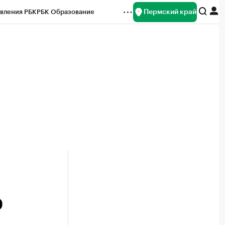
Пермский край
вления РБК
РБК Образование
редитные рейтинги
Франшизы
Газета
ок наличной валюты
0