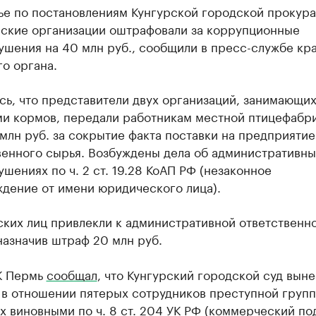
ье по постановлениям Кунгурской городской прокур
ские организации оштрафовали за коррупционные
ушения на 40 млн руб., сообщили в пресс-службе кр
о органа.
ь, что представители двух организаций, занимающи
ми кормов, передали работникам местной птицефабр
 млн руб. за сокрытие факта поставки на предприятие
венного сырья. Возбуждены дела об административны
шениях по ч. 2 ст. 19.28 КоАП РФ (незаконное
ждение от имени юридического лица).
ких лиц привлекли к административной ответственно
назначив штраф 20 млн руб.
К Пермь
сообщал
, что Кунгурский городской суд выне
 в отношении пятерых сотрудников преступной групп
х виновными по ч. 8 ст. 204 УК РФ (коммерческий под