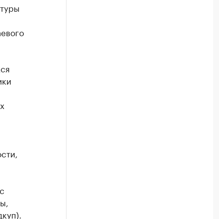
атуры
аевого
хся
ики
х
сти,
с
ы,
куп).