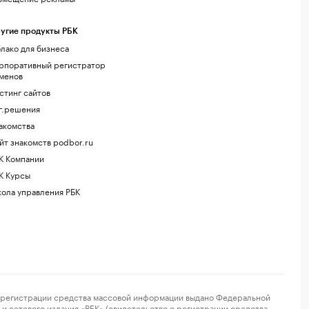
угие продукты РБК
лако для бизнеса
рпоративный регистратор
менов
стинг сайтов
г.решения
акомства
йт знакомств podbor.ru
К Компании
К Курсы
ола управления РБК
регистрации средства массовой информации выдано Федеральной
и сетевого издания «РБК» (свидетельство о регистрации средства