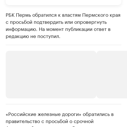
РБК Пермь обратился к властям Пермского края
с просьбой подтвердить или опровергнуть
информацию. На момент публикации ответ в
редакцию не поступил.
«Российские железные дороги» обратились в
РБК Компании
РБК Компании
правительство с просьбой о срочной
Крупнейшие производители и
Страховые к