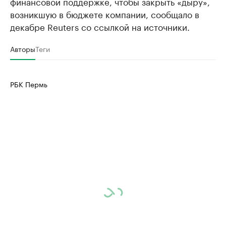
финансовой поддержке, чтобы закрыть «дыру»,
продавцы медийной продукции
присутствую
возникшую в бюджете компании, сообщало в
Ознакомьтесь с информацией в каталоге
Посмотрите в ката
декабре Reuters со ссылкой на источники.
Авторы
Теги
РБК Пермь