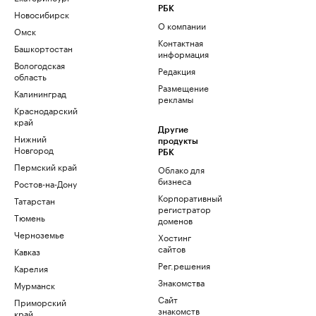
РБК
Новосибирск
О компании
Омск
Контактная
Башкортостан
информация
Вологодская
Редакция
область
Размещение
Калининград
рекламы
Краснодарский
край
Другие
Нижний
продукты
Новгород
РБК
Пермский край
Облако для
бизнеса
Ростов-на-Дону
Корпоративный
Татарстан
регистратор
Тюмень
доменов
Черноземье
Хостинг
сайтов
Кавказ
Рег.решения
Карелия
Знакомства
Мурманск
Сайт
Приморский
знакомств
край