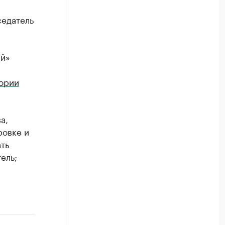
едатель
ий»
тории
а,
ровке и
ть
ель;