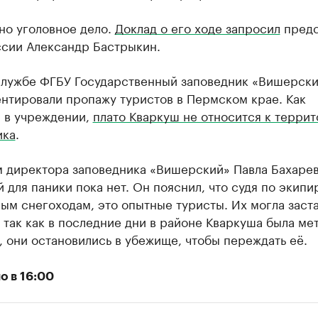
но уголовное дело.
Доклад о его ходе запросил
предс
ссии Александр Бастрыкин.
службе ФГБУ Государственный заповедник «Вишерск
нтировали пропажу туристов в Пермском крае. Как
 в учреждении,
плато Кваркуш не относится к терри
ика
.
м директора заповедника «Вишерский» Павла Бахарев
 для паники пока нет. Он пояснил, что судя по экипи
м снегоходам, это опытные туристы. Их могла заста
 так как в последние дни в районе Кваркуша была мет
 они остановились в убежище, чтобы переждать её.
о в 16:00