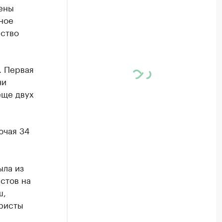
ены
ное
рство
. Первая
чи
еще двух
ючая 34
ыла из
стов на
ш,
уристы