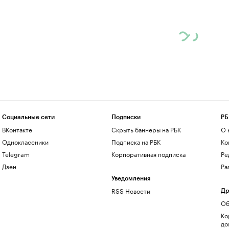
Социальные сети
Подписки
РБ
ВКонтакте
Скрыть баннеры на РБК
О 
Одноклассники
Подписка на РБК
Ко
Telegram
Корпоративная подписка
Ре
Дзен
Ра
Уведомления
RSS Новости
Др
Об
Ко
до