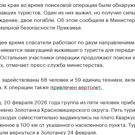
ом крае во время поисковой операции были обнаруж
авших туристов. Один из них выжил, но получил силь
ждение, двое погибли. Об этом сообщили в Министе
иальной безопасности Прикамья.
щее время спасатели работают по двум направлениям
анимается эвакуацией выжившего туриста для переда
 Остальные участники операции продолжают поиски 
х, отмечает пресс-служба министерства.
 задействованы 68 человек и 59 единиц техники, вкл
а. К операции также
привлечен вертолет.
м
, 20 февраля 2026 года группа из пяти человек приб
евню Золотанка Красновишерского округа. Пять тури
оходах самостоятельно выдвинулись на плато Кварку
нное в 100 км от указанного населенного пункта. Т
ли вернуться в Золотанку 24 февраля.