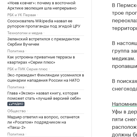
«Ноев ковчег»: почему в восточной
В Пермск
Арктике эволюция шла непрерывно
трое проп
РБК и УК Первая
переохла
Сооснователь Wikipedia назвал ее
рупором пропаганды под эгидой ЦРУ
территор
Технологии и медиа
Зеленский встретился с президентом
В настоя
Сербии Вучичем
группа з
Политика
Как устроены приватные террасы в
медикам.
квартирах «Серии плюс»
пропавши
РБК и ПИК Серия плюс
Экс-президент Финляндии усомнился в
В поисках
сценарии нападения России на НАТО
Политика
снегоход
Глава «Эксмо» назвал книгу, которая
поможет стать «лучшей версией себя»
Напомни
РАДИО
Уфы в дер
Общество
Мадьяр ответил на вопрос, останется
пяти снег
ли «Росатом» подрядчиком на
расположе
«Пакш-2»
должны бы
Политика