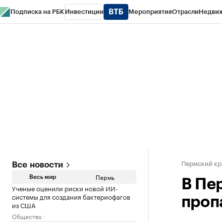
Подписка на РБК
Инвестиции
Мероприятия
Отрасли
Недви
РБК Курсы
РБК Life
Тренды
Визионеры
Национальные проекты
Горо
Спецпроекты СПб
Конференции СПб
Спецпроекты
Проверка конт
Пермский кр
Все новости
Пермь
Весь мир
В Пе
Ученые оценили риски новой ИИ-
системы для создания бактериофагов
проп
из США
Общество