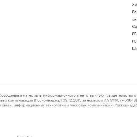
Хо
Ре
Зн
Са
РБ
РБ
Шк
ения и материалы информационного агентства «РБК» (свидетельство о 
овых коммуникаций (Роскомнадзор) 09.12.2015 за номером ИА №ФС77-63848) 
 связи, информационных технологий и массовых коммуникаций (Роскомнадз
нажмите Ctrl + Enter