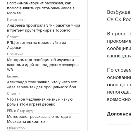
Росфинмониторинг рассказал, как
помог выявить криптомошенников в
Возбужде
Москве
СУ СК Ро
Политика
Андреева проиграла 34-й ракетке мира
в третьем круге турнира в Торонто
В пресс-
Спорт
прокомме
РПЦ ответила на призыв уйти из
сообщили
Африки
Политика
заповедн
Минпромторг сообщил об изучении
властями идей по поддержке селлеров
По слова
WB
оснований
Бизнес
Александр Усик заявил, что у него есть
оснащенны
«два варианта» для прощального боя
непогода,
Спорт
возможно,
Что такое медленная жизнь и какую
роль в этом играет дерево
РБК и Старквуд
Дополнен
Метеоролог рассказала о погоде в
Москве на выходных
Общество