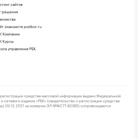
стинг сайтов
г.решения
акомства
йт знакомств podbor.ru
К Компании
К Курсы
ола управления РБК
регистрации средства массовой информации выдано Федеральной
и сетевого издания «РБК» (свидетельство о регистрации средства
ор) 03.12.2021 за номером ЭЛ №ФС77-82385) сопровождаются