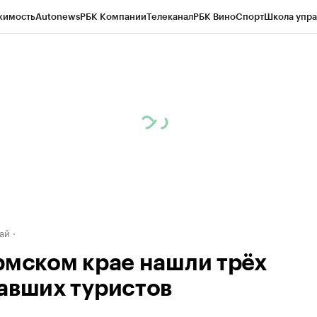
жимость
Autonews
РБК Компании
Телеканал
РБК Вино
Спорт
Школа упра
д
Стиль
Крипто
РБК Бизнес-среда
Дискуссионный клуб
Исследования
К
рагентов
Политика
Экономика
Бизнес
Технологии и медиа
Финансы
Рын
ай
рмском крае нашли трёх
авших туристов