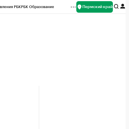
Пермский край
вления РБК
РБК Образование
редитные рейтинги
Франшизы
Газета
ок наличной валюты