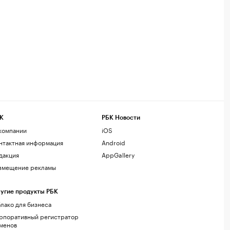
К
РБК Новости
компании
iOS
нтактная информация
Android
дакция
AppGallery
змещение рекламы
угие продукты РБК
лако для бизнеса
рпоративный регистратор
менов