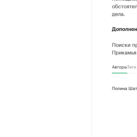
обстояте
дела.
Дополнено
Поиски п
Прикамья
Авторы
Теги
Полина Шат