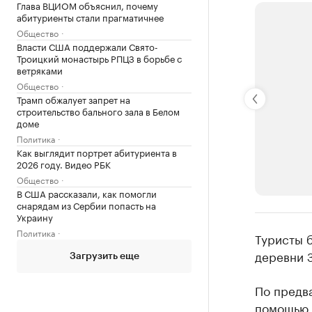
Глава ВЦИОМ объяснил, почему
абитуриенты стали прагматичнее
Общество
Власти США поддержали Свято-
Троицкий монастырь РПЦЗ в борьбе с
ветряками
Общество
Трамп обжалует запрет на
строительство бального зала в Белом
доме
Политика
Как выглядит портрет абитуриента в
2026 году. Видео РБК
Общество
В США рассказали, как помогли
снарядам из Сербии попасть на
Украину
РБК Компан
Политика
Туристы б
Крупней
деревни З
Загрузить еще
Ознакомьтесь
По предв
помощью,