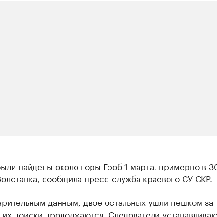
ии
ыли найдены около горы Гроб 1 марта, примерно в 30
шие производители и продавцы медийной п
олотанка, сообщила пресс-служба краевого СУ СКР.
 с информацией в каталоге
арительным данным, двое остальных ушли пешком за
 их поиски продолжаются. Следователи устанавливаю