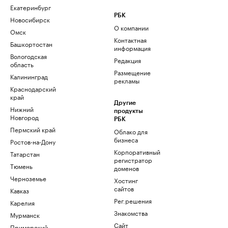
Екатеринбург
РБК
Новосибирск
О компании
Омск
Контактная
Башкортостан
информация
Вологодская
Редакция
область
Размещение
Калининград
рекламы
Краснодарский
край
Другие
Нижний
продукты
Новгород
РБК
Пермский край
Облако для
бизнеса
Ростов-на-Дону
Корпоративный
Татарстан
регистратор
Тюмень
доменов
Черноземье
Хостинг
сайтов
Кавказ
Рег.решения
Карелия
Знакомства
Мурманск
Сайт
Приморский