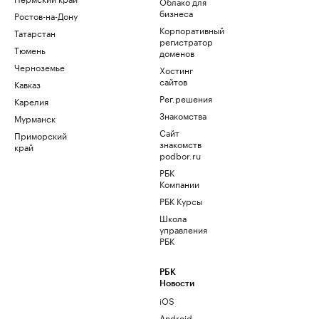
Облако для
бизнеса
Ростов-на-Дону
Корпоративный
Татарстан
регистратор
Тюмень
доменов
Черноземье
Хостинг
сайтов
Кавказ
Рег.решения
Карелия
Знакомства
Мурманск
Сайт
Приморский
знакомств
край
podbor.ru
РБК
Компании
РБК Курсы
Школа
управления
РБК
РБК
Новости
iOS
Android