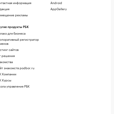
нтактная информация
Android
дакция
AppGallery
змещение рекламы
угие продукты РБК
лако для бизнеса
рпоративный регистратор
менов
стинг сайтов
г.решения
акомства
йт знакомств podbor.ru
К Компании
К Курсы
ола управления РБК