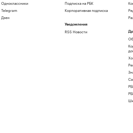
Одноклассники
Подписка на РБК
Ко
Telegram
Корпоративная подписка
Ре
Дзен
Ра
Уведомления
RSS Новости
Др
Об
Ко
до
Хо
Ре
Зн
Са
РБ
РБ
Шк