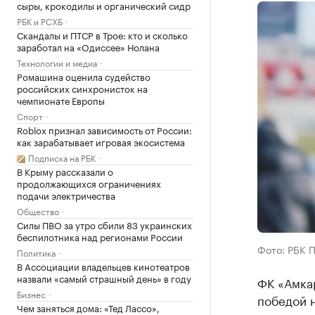
сыры, крокодилы и органический сидр
РБК и РСХБ
Скандалы и ПТСР в Трое: кто и сколько
заработал на «Одиссее» Нолана
Технологии и медиа
Ромашина оценила судейство
российских синхронисток на
чемпионате Европы
Спорт
Roblox признал зависимость от России:
как зарабатывает игровая экосистема
Подписка на РБК
В Крыму рассказали о
продолжающихся ограничениях
подачи электричества
Общество
Силы ПВО за утро сбили 83 украинских
беспилотника над регионами России
Фото: РБК 
Политика
В Ассоциации владельцев кинотеатров
назвали «самый страшный день» в году
ФК «Амка
Бизнес
победой 
Чем заняться дома: «Тед Лассо»,