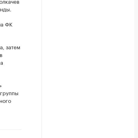
Толкачев
нды.
ла ФК
а, затем
в
ра
»
 группы
ного