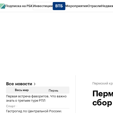
Подписка на РБК
Инвестиции
Мероприятия
Отрасли
Недви
РБК Курсы
РБК Life
Тренды
Визионеры
Национальные проекты
Горо
Спецпроекты СПб
Конференции СПб
Спецпроекты
Проверка конт
Пермский кр
Все новости
Пермь
Весь мир
Перм
Первая встреча фаворитов. Что важно
знать о третьем туре РПЛ
сбор
Спорт
Гастрогид по Центральной России: