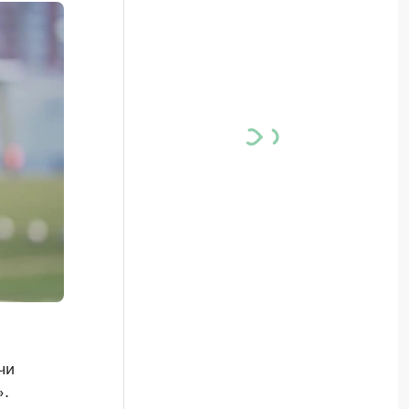
чи
».