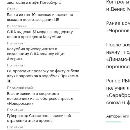
Контрольн
эволюция и мифы Петербурга
и Денис 
Стиль
Банки из топ-10 повысили ставки по
вкладам после заседания ЦБ
Ранее ко
Инвестиции
«Черепов
США выделят $1 млрд на поддержку
нового президента Колумбии
Политика
После воз
Колумбия присоединится к
начнут по
созданному США альянсу «Щит
«Динамо-В
Америк»
Политика
перенесе
СК проводит проверку по факту гибели
двух подростков в водоёмах Прикамья
Ранее РБ
получил л
Пермский край
Власти заявили о «переломе
«Серебро
положения» из-за обстрелов трассы
союза 6 ф
«Новороссия»
Политика
Губернатор Севастополя заявил об
Авторы
Теги
отражении атаки дронов
Политика