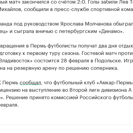
ый матч закончился со счётом 2:0. Голы забили Лев 
Михайлов, сообщили в пресс-службе спортивной кома
манда под руководством Ярослава Молчанова обыгра
ец» и сыграла вничью с петербургским «Динамо».
вращения в Пермь футболисты получат два дня отдых
дготовку к первому туру сезона. Гостевой матч проти
ладивосток» состоится 28 февраля в Подольске. Иг
на на резервную арену по решению соперника.
К Пермь
сообщал
, что футбольный клуб «Амкар-Пермь
ицензию на выступление во Второй лиге дивизиона А
». Решение принято комиссией Российского футболь
евраля.