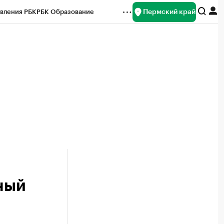
Пермский край
вления РБК
РБК Образование
редитные рейтинги
Франшизы
Газета
ок наличной валюты
ный