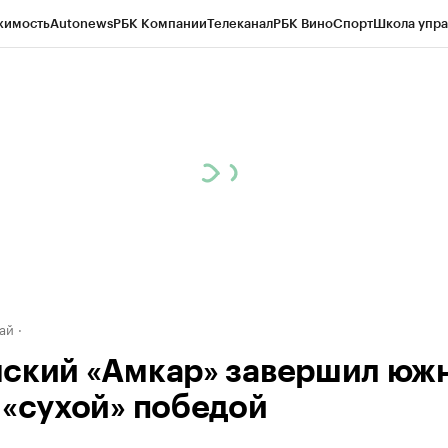
жимость
Autonews
РБК Компании
Телеканал
РБК Вино
Спорт
Школа упра
д
Стиль
Крипто
РБК Бизнес-среда
Дискуссионный клуб
Исследования
К
рагентов
Политика
Экономика
Бизнес
Технологии и медиа
Финансы
Рын
ай
ский «Амкар» завершил юж
 «сухой» победой