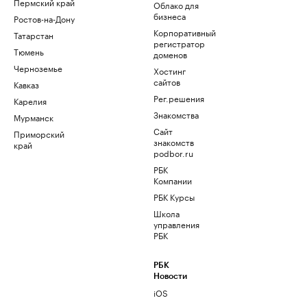
Пермский край
Облако для
бизнеса
Ростов-на-Дону
Корпоративный
Татарстан
регистратор
Тюмень
доменов
Черноземье
Хостинг
сайтов
Кавказ
Рег.решения
Карелия
Знакомства
Мурманск
Сайт
Приморский
знакомств
край
podbor.ru
РБК
Компании
РБК Курсы
Школа
управления
РБК
РБК
Новости
iOS