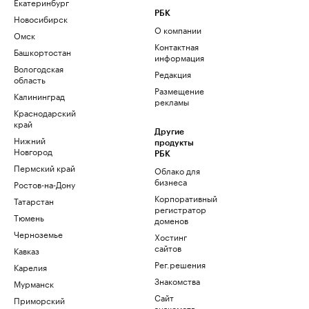
Екатеринбург
РБК
Новосибирск
О компании
Омск
Контактная
Башкортостан
информация
Вологодская
Редакция
область
Размещение
Калининград
рекламы
Краснодарский
край
Другие
Нижний
продукты
Новгород
РБК
Пермский край
Облако для
бизнеса
Ростов-на-Дону
Корпоративный
Татарстан
регистратор
Тюмень
доменов
Черноземье
Хостинг
сайтов
Кавказ
Рег.решения
Карелия
Знакомства
Мурманск
Сайт
Приморский
знакомств