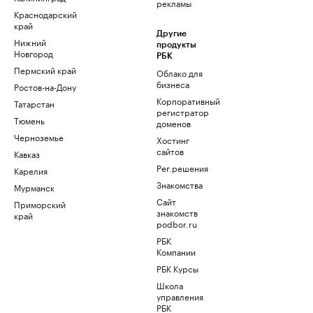
рекламы
Краснодарский
край
Другие
Нижний
продукты
Новгород
РБК
Пермский край
Облако для
бизнеса
Ростов-на-Дону
Корпоративный
Татарстан
регистратор
Тюмень
доменов
Черноземье
Хостинг
сайтов
Кавказ
Рег.решения
Карелия
Знакомства
Мурманск
Сайт
Приморский
знакомств
край
podbor.ru
РБК
Компании
РБК Курсы
Школа
управления
РБК