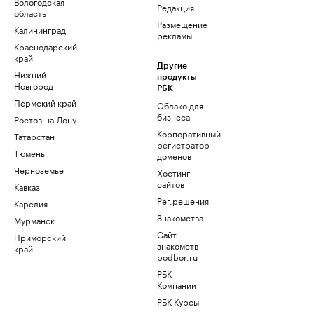
Вологодская
Редакция
область
Размещение
Калининград
рекламы
Краснодарский
край
Другие
Нижний
продукты
Новгород
РБК
Пермский край
Облако для
бизнеса
Ростов-на-Дону
Корпоративный
Татарстан
регистратор
Тюмень
доменов
Черноземье
Хостинг
сайтов
Кавказ
Рег.решения
Карелия
Знакомства
Мурманск
Сайт
Приморский
знакомств
край
podbor.ru
РБК
Компании
РБК Курсы