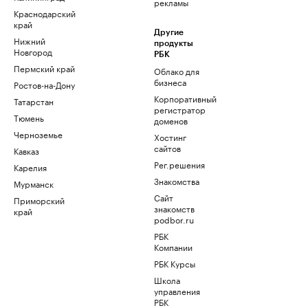
рекламы
Краснодарский
край
Другие
Нижний
продукты
Новгород
РБК
Пермский край
Облако для
бизнеса
Ростов-на-Дону
Корпоративный
Татарстан
регистратор
Тюмень
доменов
Черноземье
Хостинг
сайтов
Кавказ
Рег.решения
Карелия
Знакомства
Мурманск
Сайт
Приморский
знакомств
край
podbor.ru
РБК
Компании
РБК Курсы
Школа
управления
РБК