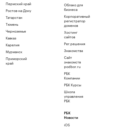
Пермский край
Облако для
бизнеса
Ростов-на-Дону
Корпоративный
Татарстан
регистратор
Тюмень
доменов
Черноземье
Хостинг
сайтов
Кавказ
Рег.решения
Карелия
Знакомства
Мурманск
Сайт
Приморский
знакомств
край
podbor.ru
РБК
Компании
РБК Курсы
Школа
управления
РБК
РБК
Новости
iOS