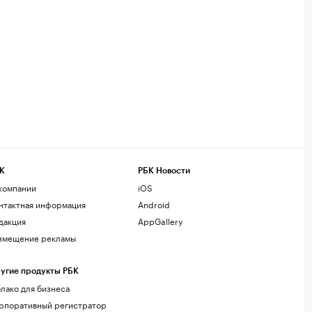
К
РБК Новости
компании
iOS
нтактная информация
Android
дакция
AppGallery
змещение рекламы
угие продукты РБК
лако для бизнеса
рпоративный регистратор