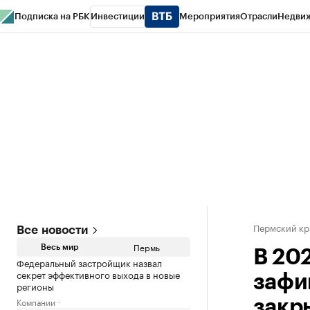
Подписка на РБК
Инвестиции
Мероприятия
Отрасли
Недви
РБК Курсы
РБК Life
Тренды
Визионеры
Национальные проекты
Горо
Спецпроекты СПб
Конференции СПб
Спецпроекты
Проверка конт
Пермский кр
Все новости
Пермь
Весь мир
В 20
Федеральный застройщик назвал
секрет эффективного выхода в новые
зафи
регионы
Компании
закр