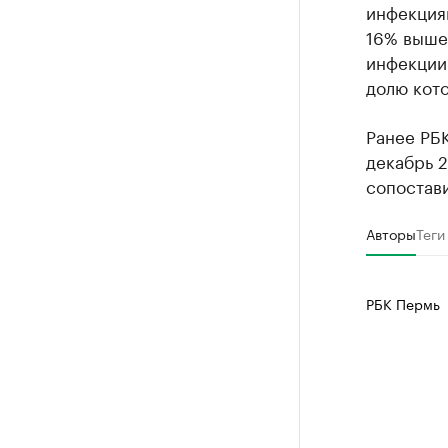
инфекциям
16% выше
инфекции 
долю кото
Ранее РБ
декабрь 2
сопостави
Авторы
Теги
РБК Пермь