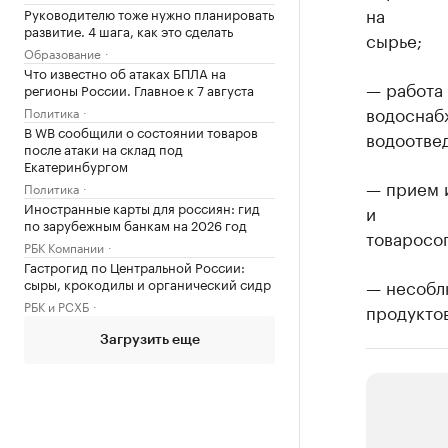
на
Руководителю тоже нужно планировать
развитие. 4 шага, как это сделать
сырье;
Образование
Что известно об атаках БПЛА на
— работа
регионы России. Главное к 7 августа
водоснаб
Политика
В WB сообщили о состоянии товаров
водоотве
после атаки на склад под
Екатеринбургом
— прием 
Политика
Иностранные карты для россиян: гид
и
по зарубежным банкам на 2026 год
товаросо
РБК Компании
Гастрогид по Центральной России:
сыры, крокодилы и органический сидр
— несобл
РБК и РСХБ
продуктов
Загрузить еще