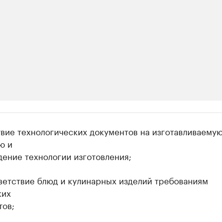
ии
твие технологических документов на изготавливаему
 организации в нефтегазовой промышленно
ю и
ение технологии изготовления;
верьте данные в каталоге
ветствие блюд и кулинарных изделий требованиям
ких
тов;