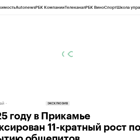
жимость
Autonews
РБК Компании
Телеканал
РБК Вино
Спорт
Школа упра
д
Стиль
Крипто
РБК Бизнес-среда
Дискуссионный клуб
Исследования
К
рагентов
Политика
Экономика
Бизнес
Технологии и медиа
Финансы
Рын
ай
ЭКСКЛЮЗИВ
25 году в Прикамье
ксирован 11-кратный рост п
ытию общепитов