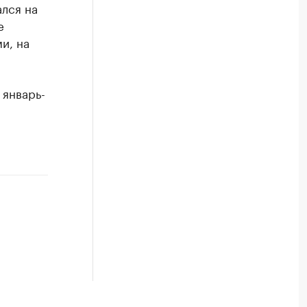
лся на
е
и, на
 январь-