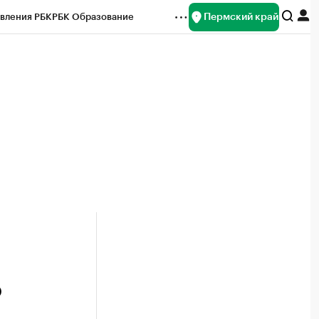
Пермский край
вления РБК
РБК Образование
редитные рейтинги
Франшизы
Газета
ок наличной валюты
о