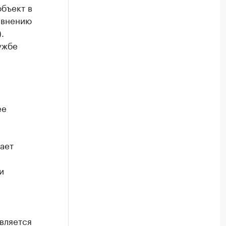
бъект в
равнению
.
ужбе
ее
ает
и
вляется