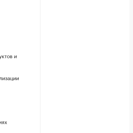
уктов и
лизации
иях