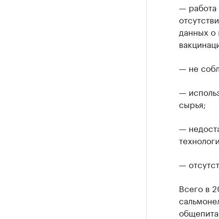
— работа
отсутств
данных о
вакцинац
— не соб
— использ
сырья;
— недост
технолог
— отсутст
Всего в 
сальмоне
общепита