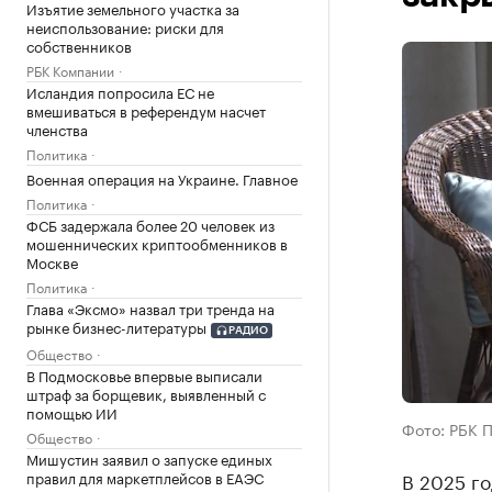
Изъятие земельного участка за
неиспользование: риски для
собственников
РБК Компании
Исландия попросила ЕС не
вмешиваться в референдум насчет
членства
Политика
Военная операция на Украине. Главное
Политика
ФСБ задержала более 20 человек из
мошеннических криптообменников в
Москве
Политика
Глава «Эксмо» назвал три тренда на
рынке бизнес-литературы
РАДИО
Общество
В Подмосковье впервые выписали
штраф за борщевик, выявленный с
помощью ИИ
Фото: РБК 
Общество
Мишустин заявил о запуске единых
правил для маркетплейсов в ЕАЭС
В 2025 го