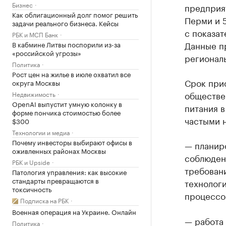
Бизнес
предприят
Как облигационный долг помог решить
Перми и 5
задачи реального бизнеса. Кейсы
с показат
РБК и МСП Банк
Данные пр
В кабмине Литвы поспорили из-за
«российской угрозы»
регионал
Политика
Рост цен на жилье в июле охватил все
Срок прио
округа Москвы
обществе
Недвижимость
OpenAI выпустит умную колонку в
питания в
форме пончика стоимостью более
частыми 
$300
Технологии и медиа
Почему инвесторы выбирают офисы в
— планир
оживленных районах Москвы
соблюден
РБК и Upside
требован
Патология управления: как высокие
стандарты превращаются в
технолог
токсичность
процессо
Подписка на РБК
Военная операция на Украине. Онлайн
— работа
Политика