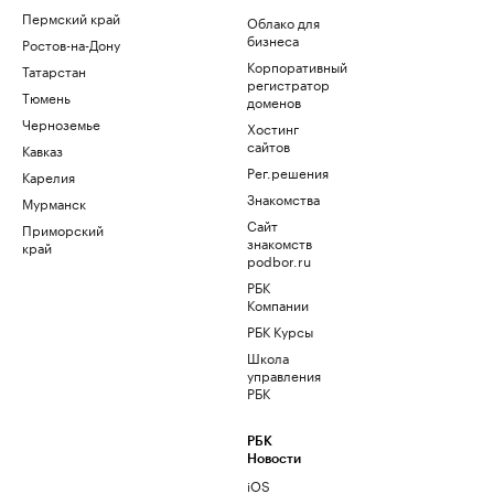
Пермский край
Облако для
бизнеса
Ростов-на-Дону
Корпоративный
Татарстан
регистратор
Тюмень
доменов
Черноземье
Хостинг
сайтов
Кавказ
Рег.решения
Карелия
Знакомства
Мурманск
Сайт
Приморский
знакомств
край
podbor.ru
РБК
Компании
РБК Курсы
Школа
управления
РБК
РБК
Новости
iOS