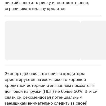
низкий аппетит к риску и, соответственно,
ограничивать выдачу кредитов.
Эксперт добавил, что сейчас кредиторы
РБК Компании
РБК Компании
ориентируются на заемщиков с хорошей
Крупнейшие производители и
Страховые к
кредитной историей и значением показателя
продавцы медийной продукции
присутствую
долговой нагрузки (ПДН) не более 50%. В этой
Ознакомьтесь с информацией в каталоге
Посмотрите в ката
связи он рекомендовал потенциальным
заемщикам внимательно следить за своей