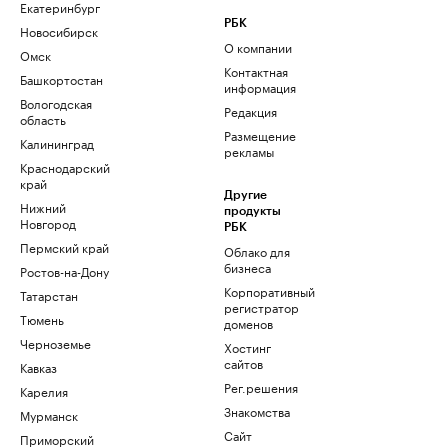
Екатеринбург
РБК
Новосибирск
О компании
Омск
Контактная
Башкортостан
информация
Вологодская
Редакция
область
Размещение
Калининград
рекламы
Краснодарский
край
Другие
Нижний
продукты
Новгород
РБК
Пермский край
Облако для
бизнеса
Ростов-на-Дону
Корпоративный
Татарстан
регистратор
Тюмень
доменов
Черноземье
Хостинг
сайтов
Кавказ
Рег.решения
Карелия
Знакомства
Мурманск
Сайт
Приморский