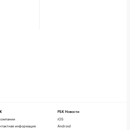
К
РБК Новости
компании
iOS
нтактная информация
Android