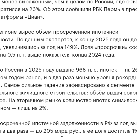
 менее выраженным, чем в целом по России, где объ
ратился на 26%. Об этом сообщили РБК Пермь в пре
латформы «Циан».
регионе вырос объём просроченной ипотечной
ости. По данным экспертов, к концу 2025 года он до
, увеличившись за год на 149%. Доля «просрочки» со
 на 0,5 п.п. выше показателя конца 2024 года.
о России в 2025 году выдано 968 тыс. ипотек — на 
ем годом ранее, и в два раза меньше уровня рекорд
. Самое сильное падение зафиксировано в сегменте
ального жилищного строительства: объём выдач сокр
ое. На вторичном рынке количество ипотек снизилось
чном — лишь на 2%.
осроченной ипотечной задолженности в РФ за год в
 в два раза — до 205 млрд руб., а её доля достигла 1