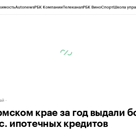
жимость
Autonews
РБК Компании
Телеканал
РБК Вино
Спорт
Школа упра
д
Стиль
Крипто
РБК Бизнес-среда
Дискуссионный клуб
Исследования
К
рагентов
Политика
Экономика
Бизнес
Технологии и медиа
Финансы
Рын
ай
рмском крае за год выдали б
ыс. ипотечных кредитов