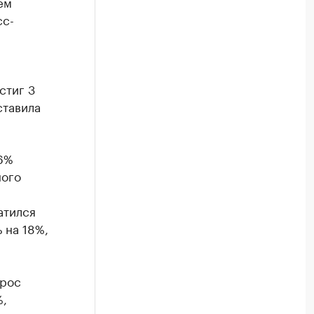
ём
сс-
стиг 3
ставила
26%
ного
атился
 на 18%,
ырос
%,