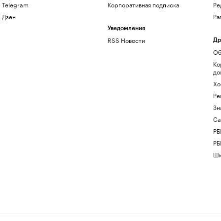
Telegram
Корпоративная подписка
Ре
Дзен
Ра
Уведомления
RSS Новости
Др
Об
Ко
до
Хо
Ре
Зн
Са
РБ
РБ
Шк