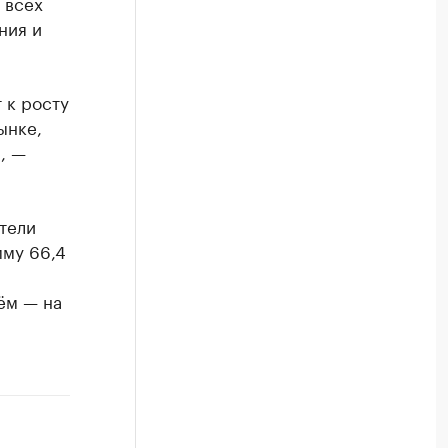
 всех
ния и
 к росту
ынке,
, —
ители
мму 66,4
ём — на