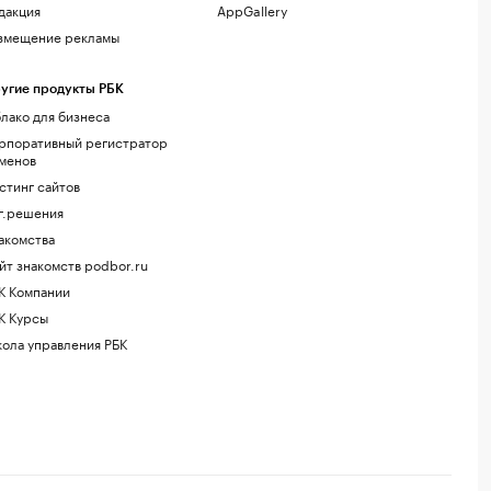
дакция
AppGallery
змещение рекламы
угие продукты РБК
лако для бизнеса
рпоративный регистратор
менов
стинг сайтов
г.решения
акомства
йт знакомств podbor.ru
К Компании
К Курсы
ола управления РБК