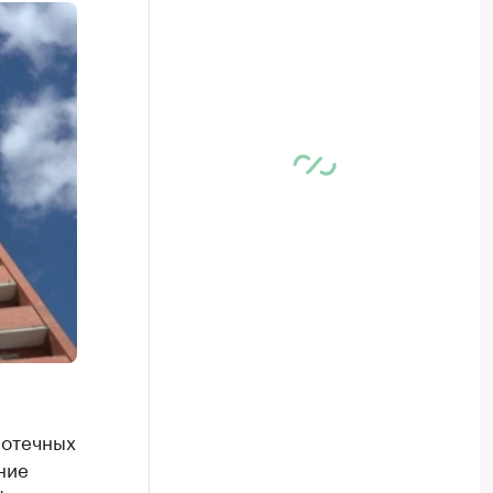
потечных
ние