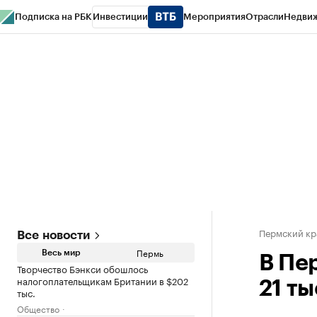
Подписка на РБК
Инвестиции
Мероприятия
Отрасли
Недви
РБК Курсы
РБК Life
Тренды
Визионеры
Национальные проекты
Горо
Спецпроекты СПб
Конференции СПб
Спецпроекты
Проверка конт
Пермский кр
Все новости
Пермь
Весь мир
В Пе
Творчество Бэнкси обошлось
налогоплательщикам Британии в $202
21 т
тыс.
Общество