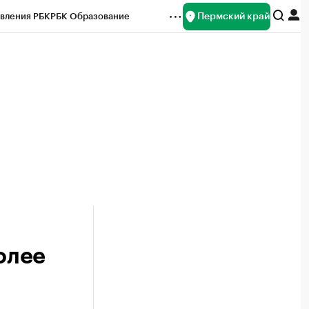
Пермский край
вления РБК
РБК Образование
редитные рейтинги
Франшизы
Газета
ок наличной валюты
олее