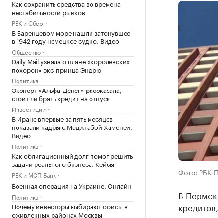
Как сохранить средства во времена
нестабильности рынков
РБК и Сбер
В Баренцевом море нашли затонувшее
в 1942 году немецкое судно. Видео
Общество
Daily Mail узнала о плане «королевских
похорон» экс-принца Эндрю
Политика
Эксперт «Альфа-Денег» рассказала,
стоит ли брать кредит на отпуск
Инвестиции
В Иране впервые за пять месяцев
показали кадры с Моджтабой Хаменеи.
Видео
Политика
Как облигационный долг помог решить
задачи реального бизнеса. Кейсы
Фото: РБК 
РБК и МСП Банк
Военная операция на Украине. Онлайн
В Пермско
Политика
кредитов,
Почему инвесторы выбирают офисы в
оживленных районах Москвы