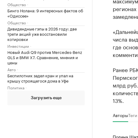
максимума
Общество
регионах 
Бинго Нолана: 9 интересных фактов об
замедлен
«Одиссее»
Общество
Дивидендные гэпы в 2026 году: две
«Дальнейш
трети акций уже восстановили
числа выд
котировки
где основ
Инвестиции
Новый Audi Q9 против Mercedes-Benz
комменти
GLS и BMW X7. Сравнение, мнения и
цены
Ранее РБ
Авто
Беспилотник задел кран и упал на
Пермского
крышу строящегося дома в Уфе
млрд руб
Политика
количеств
Загрузить еще
13%.
Авторы
Теги
Полина Шат