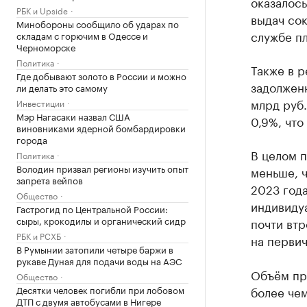
оказалось
РБК и Upside
выдач сок
Минобороны сообщило об ударах по
службе п
складам с горючим в Одессе и
Черноморске
Политика
Также в 
Где добывают золото в России и можно
задолженн
ли делать это самому
млрд руб.
Инвестиции
Мэр Нагасаки назвал США
0,9%, что
виновниками ядерной бомбардировки
города
В целом п
Политика
Володин призвал регионы изучить опыт
меньше, ч
запрета вейпов
2023 года
Общество
индивиду
Гастрогид по Центральной России:
сыры, крокодилы и органический сидр
почти втр
РБК и РСХБ
на перви
В Румынии затопили четыре баржи в
рукаве Дуная для подачи воды на АЭС
Объём пр
Общество
Десятки человек погибли при лобовом
более чем
ДТП с двумя автобусами в Нигере