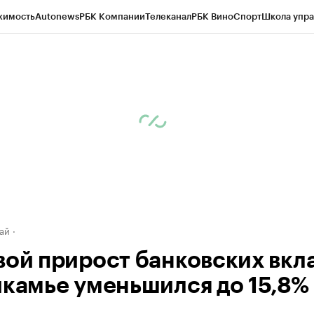
жимость
Autonews
РБК Компании
Телеканал
РБК Вино
Спорт
Школа упра
д
Стиль
Крипто
РБК Бизнес-среда
Дискуссионный клуб
Исследования
К
рагентов
Политика
Экономика
Бизнес
Технологии и медиа
Финансы
Рын
ай
вой прирост банковских вкл
икамье уменьшился до 15,8%