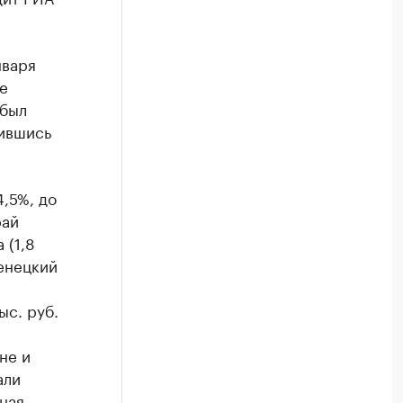
нваря
е
 был
зившись
4,5%, до
рай
 (1,8
Ненецкий
ыс. руб.
не и
али
ная