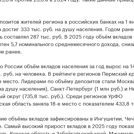
озитов жителей региона в российских банках на 1 я
 достиг 333 тыс. руб. на душу населения. Годом ране
ь составлял 287 тыс. руб. В 2025 году объём вкладов
нтен 5,7 номинального среднемесячного дохода, сни
ом ранее.
о России объём вкладов населения за год вырос на 1
. руб. на человека. В рейтинге регионов Пермский к
е место. Лидерами по объёму депозитов стали Москва
на душу населения), Санкт-Петербург (1 млн руб.) и 
й округ (735,8 тыс. руб.). Среди регионов УрФО
кая область заняла 18-е место с показателем 433,8 т
ие объёмы вкладов зафиксированы в Ингушетии, Чеч
. Самый высокий прирост вкладов в 2025 году показ
ль, Курская область и Забайкальский край. Минималь