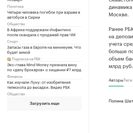
динамика 
Политика
Четыре человека погибли при взрыве в
Москве.
автобусе в Сирии
Общество
Ранее РБ
В Африке поддержали Инфантино
после скандала с продажей прав ЧМ
на депози
Спорт
учета сре
Запасы газа в Европе на минимуме. Что
больше по
будет зимой
объем бан
Подписка на РБК
Экс-глава Mind Money признала вину
млрд руб.
по «делу брокеров» о хищении ₽7 млрд
Финансы
Авторы
Теги
Как изучали Луну: от изобретения
телескопа до высадки. Видео РБК
Общество
Полина Шат
Загрузить еще