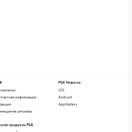
К
РБК Новости
компании
iOS
нтактная информация
Android
дакция
AppGallery
змещение рекламы
угие продукты РБК
лако для бизнеса