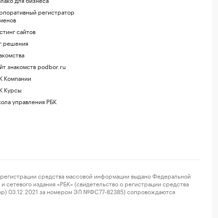
рпоративный регистратор
менов
стинг сайтов
г.решения
акомства
йт знакомств podbor.ru
К Компании
К Курсы
ола управления РБК
регистрации средства массовой информации выдано Федеральной
и сетевого издания «РБК» (свидетельство о регистрации средства
ор) 03.12.2021 за номером ЭЛ №ФС77-82385) сопровождаются