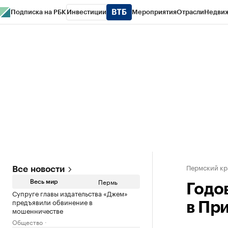
Подписка на РБК
Инвестиции
Мероприятия
Отрасли
Недви
РБК Курсы
РБК Life
Тренды
Визионеры
Национальные проекты
Горо
Спецпроекты СПб
Конференции СПб
Спецпроекты
Проверка конт
Пермский кр
Все новости
Пермь
Весь мир
Годо
Супруге главы издательства «Джем»
предъявили обвинение в
в Пр
мошенничестве
Общество