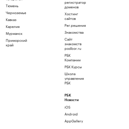
регистратор
Тюмень
доменов
Черноземье
Хостинг
сайтов
Кавказ
Рег.решения
Карелия
Знакомства
Мурманск
Сайт
Приморский
знакомств
край
podbor.ru
РБК
Компании
РБК Курсы
Школа
управления
РБК
РБК
Новости
iOS
Android
AppGallery