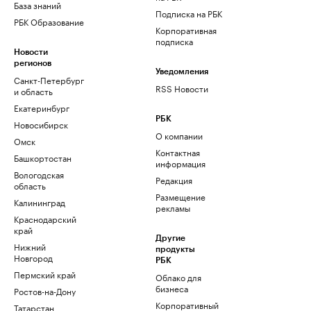
База знаний
Подписка на РБК
РБК Образование
Корпоративная
подписка
Новости
регионов
Уведомления
Санкт-Петербург
RSS Новости
и область
Екатеринбург
РБК
Новосибирск
О компании
Омск
Контактная
Башкортостан
информация
Вологодская
Редакция
область
Размещение
Калининград
рекламы
Краснодарский
край
Другие
Нижний
продукты
Новгород
РБК
Пермский край
Облако для
бизнеса
Ростов-на-Дону
Корпоративный
Татарстан