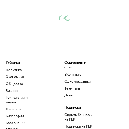
Рубрики
Социальные
сети
Политика
ВКонтакте
Экономика
Одноклассники
Общество
Telegram
Бизнес
Дзен
Технологии и
медиа
Финансы
Подписки
Скрыть баннеры
Биографии
на РБК
База знаний
Подписка на РБК