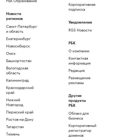
РБК Образование
Корпоративная
подписка
Новости
регионов
Уведомления
Санкт-Петербург
RSS Новости
и область
Екатеринбург
РБК
Новосибирск
О компании
Омск
Контактная
Башкортостан
информация
Вологодская
Редакция
область
Размещение
Калининград
рекламы
Краснодарский
край
Другие
Нижний
продукты
Новгород
РБК
Пермский край
Облако для
бизнеса
Ростов-на-Дону
Корпоративный
Татарстан
регистратор
Тюмень
доменов