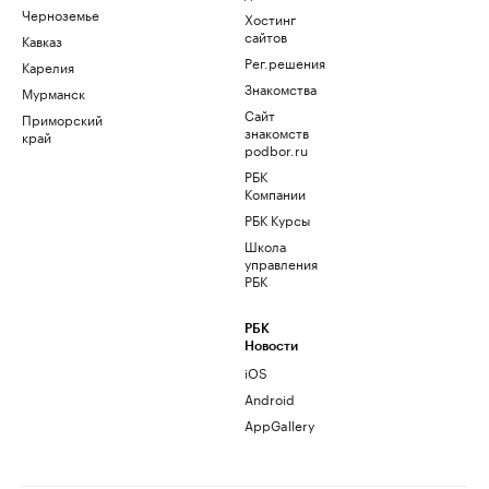
Черноземье
Хостинг
сайтов
Кавказ
Рег.решения
Карелия
Знакомства
Мурманск
Сайт
Приморский
знакомств
край
podbor.ru
РБК
Компании
РБК Курсы
Школа
управления
РБК
РБК
Новости
iOS
Android
AppGallery