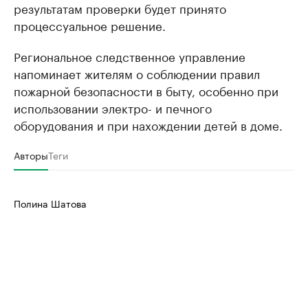
результатам проверки будет принято
продавцы медийной продукции
присутствую
процессуальное решение.
Ознакомьтесь с информацией в каталоге
Посмотрите в ката
Региональное следственное управление
напоминает жителям о соблюдении правил
пожарной безопасности в быту, особенно при
использовании электро- и печного
оборудования и при нахождении детей в доме.
Авторы
Теги
Полина Шатова