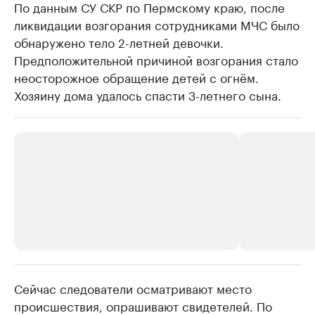
По данным СУ СКР по Пермскому краю, после
ликвидации возгорания сотрудниками МЧС было
обнаружено тело 2-летней девочки.
Предположительной причиной возгорания стало
неосторожное обращение детей с огнём.
Хозяину дома удалось спасти 3-летнего сына.
Сейчас следователи осматривают место
РБК Компании
РБК Компании
происшествия, опрашивают свидетелей. По
Крупнейшие производители и
Страховые к