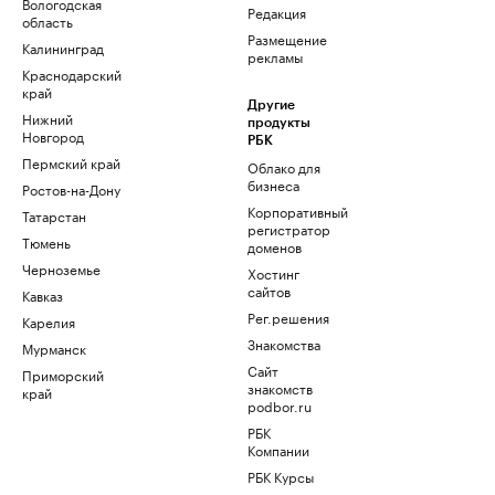
Вологодская
Редакция
область
Размещение
Калининград
рекламы
Краснодарский
край
Другие
Нижний
продукты
Новгород
РБК
Пермский край
Облако для
бизнеса
Ростов-на-Дону
Корпоративный
Татарстан
регистратор
Тюмень
доменов
Черноземье
Хостинг
сайтов
Кавказ
Рег.решения
Карелия
Знакомства
Мурманск
Сайт
Приморский
знакомств
край
podbor.ru
РБК
Компании
РБК Курсы