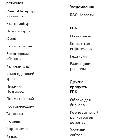
регионов
Уведомления
Санкт-Петербург
RSS Новости
и область
Екатеринбург
РБК
Новосибирск
О компании
Омск
Контактная
Башкортостан
информация
Вологодская
Редакция
область
Размещение
Калининград
рекламы
Краснодарский
край
Другие
Нижний
продукты
Новгород
РБК
Пермский край
Облако для
бизнеса
Ростов-на-Дону
Корпоративный
Татарстан
регистратор
Тюмень
доменов
Черноземье
Хостинг
сайтов
Кавказ