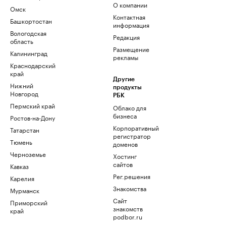
О компании
Омск
Контактная
Башкортостан
информация
Вологодская
Редакция
область
Размещение
Калининград
рекламы
Краснодарский
край
Другие
Нижний
продукты
Новгород
РБК
Пермский край
Облако для
бизнеса
Ростов-на-Дону
Корпоративный
Татарстан
регистратор
Тюмень
доменов
Черноземье
Хостинг
сайтов
Кавказ
Рег.решения
Карелия
Знакомства
Мурманск
Сайт
Приморский
знакомств
край
podbor.ru