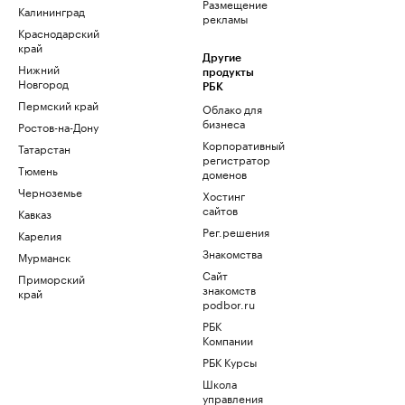
Размещение
Калининград
рекламы
Краснодарский
край
Другие
Нижний
продукты
Новгород
РБК
Пермский край
Облако для
бизнеса
Ростов-на-Дону
Корпоративный
Татарстан
регистратор
Тюмень
доменов
Черноземье
Хостинг
сайтов
Кавказ
Рег.решения
Карелия
Знакомства
Мурманск
Сайт
Приморский
знакомств
край
podbor.ru
РБК
Компании
РБК Курсы
Школа
управления