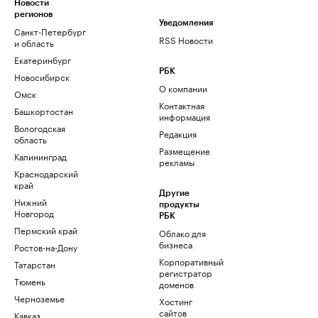
Новости
регионов
Уведомления
Санкт-Петербург
RSS Новости
и область
Екатеринбург
РБК
Новосибирск
О компании
Омск
Контактная
Башкортостан
информация
Вологодская
Редакция
область
Размещение
Калининград
рекламы
Краснодарский
край
Другие
Нижний
продукты
Новгород
РБК
Пермский край
Облако для
бизнеса
Ростов-на-Дону
Корпоративный
Татарстан
регистратор
Тюмень
доменов
Черноземье
Хостинг
сайтов
Кавказ