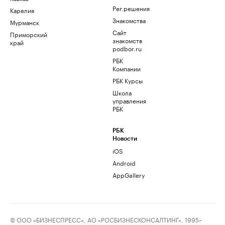
Рег.решения
Карелия
Знакомства
Мурманск
Сайт
Приморский
знакомств
край
podbor.ru
РБК
Компании
РБК Курсы
Школа
управления
РБК
РБК
Новости
iOS
Android
AppGallery
© ООО «БИЗНЕСПРЕСС», АО «РОСБИЗНЕСКОНСАЛТИНГ», 1995–