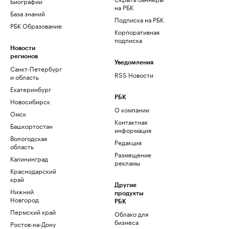
Биографии
на РБК
База знаний
Подписка на РБК
РБК Образование
Корпоративная
подписка
Новости
регионов
Уведомления
Санкт-Петербург
RSS Новости
и область
Екатеринбург
РБК
Новосибирск
О компании
Омск
Контактная
Башкортостан
информация
Вологодская
Редакция
область
Размещение
Калининград
рекламы
Краснодарский
край
Другие
Нижний
продукты
Новгород
РБК
Пермский край
Облако для
бизнеса
Ростов-на-Дону