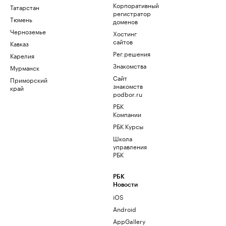
Корпоративный
Татарстан
регистратор
Тюмень
доменов
Черноземье
Хостинг
сайтов
Кавказ
Рег.решения
Карелия
Знакомства
Мурманск
Сайт
Приморский
знакомств
край
podbor.ru
РБК
Компании
РБК Курсы
Школа
управления
РБК
РБК
Новости
iOS
Android
AppGallery