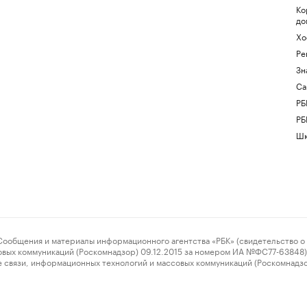
Ко
до
Хо
Ре
Зн
Са
РБ
РБ
Шк
ения и материалы информационного агентства «РБК» (свидетельство о 
овых коммуникаций (Роскомнадзор) 09.12.2015 за номером ИА №ФС77-63848) 
 связи, информационных технологий и массовых коммуникаций (Роскомнадз