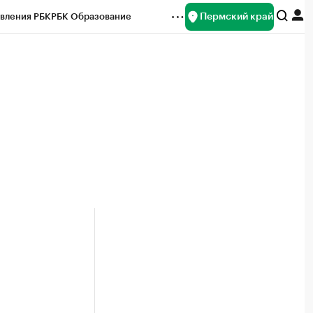
Пермский край
вления РБК
РБК Образование
редитные рейтинги
Франшизы
Газета
ок наличной валюты