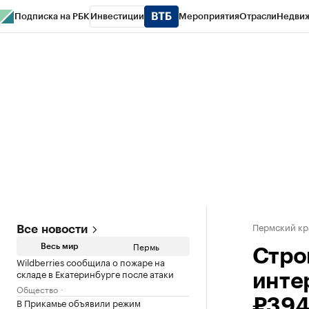
Подписка на РБК
Инвестиции
Мероприятия
Отрасли
Недви
РБК Курсы
РБК Life
Тренды
Визионеры
Национальные проекты
Горо
Спецпроекты СПб
Конференции СПб
Спецпроекты
Проверка конт
Пермский кр
Все новости
Пермь
Весь мир
Стро
Wildberries сообщила о пожаре на
складе в Екатеринбурге после атаки
инте
Общество
В Прикамье объявили режим
₽394