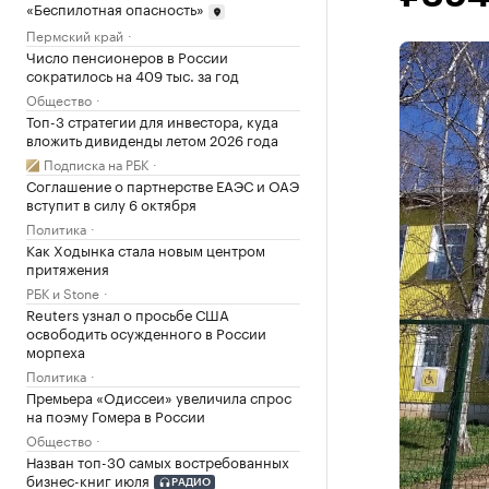
«Беспилотная опасность»
Пермский край
Число пенсионеров в России
сократилось на 409 тыс. за год
Общество
Топ-3 стратегии для инвестора, куда
вложить дивиденды летом 2026 года
Подписка на РБК
Соглашение о партнерстве ЕАЭС и ОАЭ
вступит в силу 6 октября
Политика
Как Ходынка стала новым центром
притяжения
РБК и Stone
Reuters узнал о просьбе США
освободить осужденного в России
морпеха
Политика
Премьера «Одиссеи» увеличила спрос
на поэму Гомера в России
Общество
Назван топ-30 самых востребованных
бизнес-книг июля
РАДИО