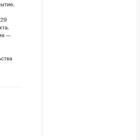
ытие.
 29
кта.
ия —
ьства