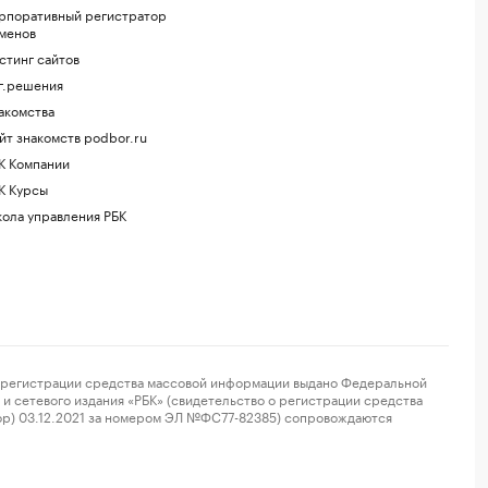
рпоративный регистратор
менов
стинг сайтов
г.решения
акомства
йт знакомств podbor.ru
К Компании
К Курсы
ола управления РБК
регистрации средства массовой информации выдано Федеральной
и сетевого издания «РБК» (свидетельство о регистрации средства
ор) 03.12.2021 за номером ЭЛ №ФС77-82385) сопровождаются