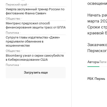
освещени
Пермский край
Умерла заслуженный тренер России по
фехтованию Фаина Саевич
Начать ра
Общество
марта 202
Минтранс предложил способ
Сроки ст
финансирования защиты трасс от БПЛА
краевой 
Политика
Супруге главы издательства «Джем»
предъявили обвинение в
Заказчико
мошенничестве
Пермског
Общество
Bloomberg узнал о серии самоубийств
в Киберкомандовании США
Авторы
Теги
Политика
Загрузить еще
РБК Пермь