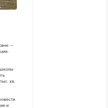
ровне —
ации.
 школы-
ыть
ыс. кв.
ровести
ние и