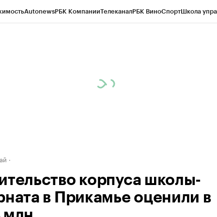
жимость
Autonews
РБК Компании
Телеканал
РБК Вино
Спорт
Школа упра
д
Стиль
Крипто
РБК Бизнес-среда
Дискуссионный клуб
Исследования
К
рагентов
Политика
Экономика
Бизнес
Технологии и медиа
Финансы
Рын
ай
ительство корпуса школы-
рната в Прикамье оценили в
 млн