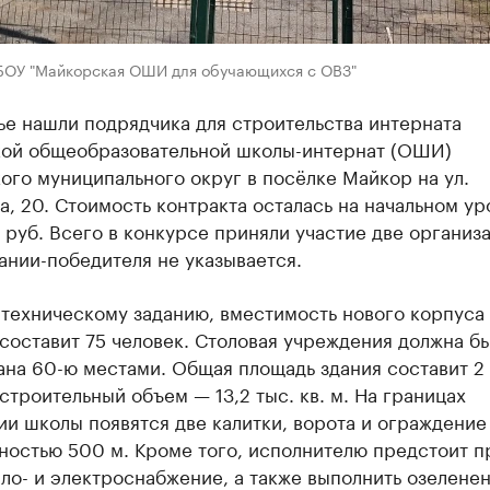
БОУ "Майкорская ОШИ для обучающихся с ОВЗ"
е нашли подрядчика для строительства интерната
ой общеобразовательной школы-интернат (ОШИ)
го муниципального округ в посёлке Майкор на ул.
, 20. Стоимость контракта осталась на начальном у
 руб. Всего в конкурсе приняли участие две организ
ании-победителя не указывается.
 техническому заданию, вместимость нового корпуса
составит 75 человек. Столовая учреждения должна б
на 60-ю местами. Общая площадь здания составит 2 т
строительный объем — 13,2 тыс. кв. м. На границах
и школы появятся две калитки, ворота и ограждение
ностью 500 м. Кроме того, исполнителю предстоит п
пло- и электроснабжение, а также выполнить озелене