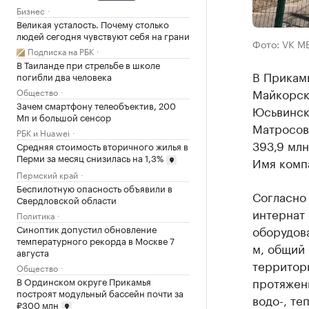
Бизнес
Великая усталость. Почему столько
людей сегодня чувствуют себя на грани
Фото: VK М
Подписка на РБК
В Таиланде при стрельбе в школе
В Прикамь
погибли два человека
Майкорск
Общество
Зачем смартфону телеобъектив, 200
Юсьвинско
Мп и большой сенсор
Матросова
РБК и Huawei
393,9 млн
Средняя стоимость вторичного жилья в
Перми за месяц снизилась на 1,3%
Имя комп
Пермский край
Беспилотную опасность объявили в
Согласно
Свердловской области
интернат 
Политика
Синоптик допустил обновление
оборудова
температурного рекорда в Москве 7
м, общий 
августа
территори
Общество
протяжен
В Ординском округе Прикамья
построят модульный бассейн почти за
водо-, те
₽300 млн