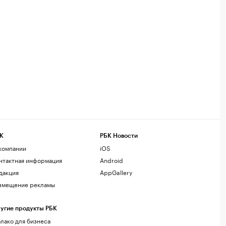
К
РБК Новости
компании
iOS
нтактная информация
Android
дакция
AppGallery
змещение рекламы
угие продукты РБК
лако для бизнеса