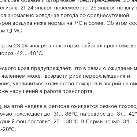
егиона, 21-24 января повсеместно, 25 января по югу
ся аномально холодная погода со среднесуточной
урой воздуха ниже нормы на 7°С и более. Об этом с
ом ЦГМС.
тром 23-24 января в некоторых районах прогнозируе
ороз -42...-40°С.
ского края предупреждает, что в связи с ожидаемы
 явлением может возрасти риск переохлаждения и
ия, увеличиться количество пожаров и аварий на си
кже нарушений в работе транспорта.
м
, на этой неделе в регионе ожидается резкое похоло
очью похолодает до -31...-36°С, на севере до -37...-42
рный фон составит -25...-30°С. В Перми ночью -34...-
.-28°С.