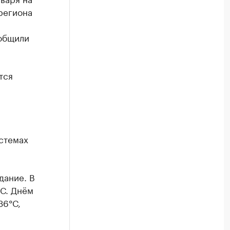
 региона
ообщили
тся
м
стемах
дание. В
°С. Днём
36°С,