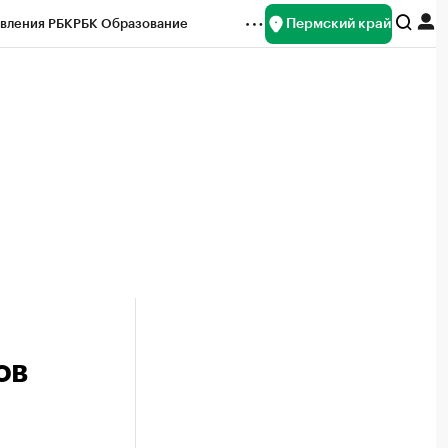
Пермский край
вления РБК
РБК Образование
редитные рейтинги
Франшизы
Газета
ок наличной валюты
ов