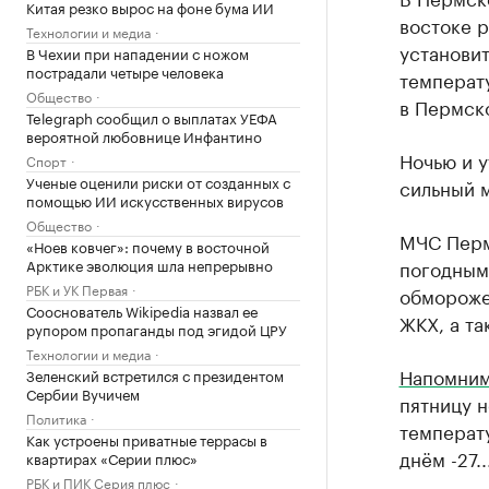
Китая резко вырос на фоне бума ИИ
востоке р
Технологии и медиа
установит
В Чехии при нападении с ножом
пострадали четыре человека
температ
Общество
в Пермск
Telegraph сообщил о выплатах УЕФА
вероятной любовнице Инфантино
Ночью и у
Спорт
Ученые оценили риски от созданных с
сильный м
помощью ИИ искусственных вирусов
Общество
МЧС Перм
«Ноев ковчег»: почему в восточной
Арктике эволюция шла непрерывно
погодным
РБК и УК Первая
обморожен
Сооснователь Wikipedia назвал ее
ЖКХ, а та
рупором пропаганды под эгидой ЦРУ
Технологии и медиа
Напомни
Зеленский встретился с президентом
Сербии Вучичем
пятницу н
Политика
температу
Как устроены приватные террасы в
днём -27..
квартирах «Серии плюс»
РБК и ПИК Серия плюс