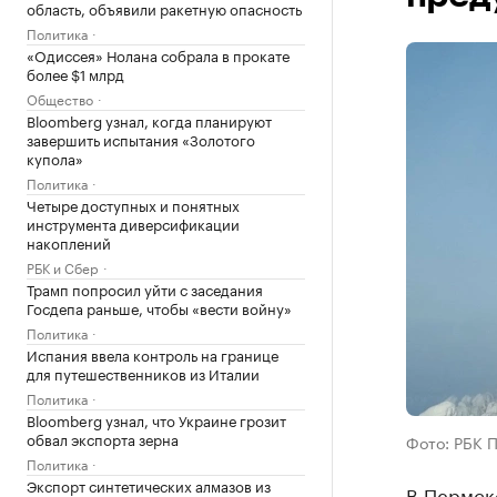
область, объявили ракетную опасность
Политика
«Одиссея» Нолана собрала в прокате
более $1 млрд
Общество
Bloomberg узнал, когда планируют
завершить испытания «Золотого
купола»
Политика
Четыре доступных и понятных
инструмента диверсификации
накоплений
РБК и Сбер
Трамп попросил уйти с заседания
Госдепа раньше, чтобы «вести войну»
Политика
Испания ввела контроль на границе
для путешественников из Италии
Политика
Bloomberg узнал, что Украине грозит
обвал экспорта зерна
Фото: РБК 
Политика
Экспорт синтетических алмазов из
В Пермск