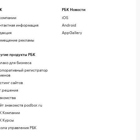
К
РБК Новости
компании
iOS
нтактная информация
Android
дакция
AppGallery
змещение рекламы
угие продукты РБК
лако для бизнеса
рпоративный регистратор
менов
стинг сайтов
г.решения
акомства
йт знакомств podbor.ru
К Компании
К Курсы
ола управления РБК