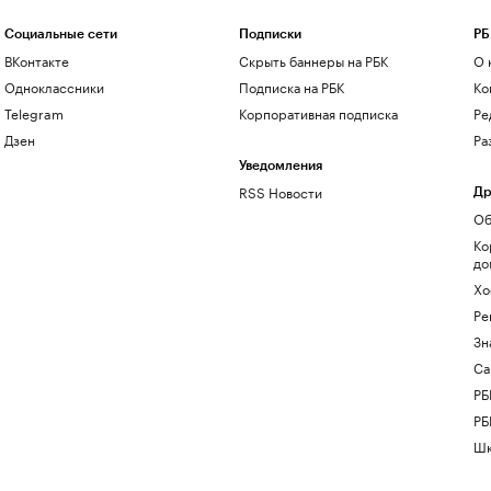
Социальные сети
Подписки
РБ
ВКонтакте
Скрыть баннеры на РБК
О 
Одноклассники
Подписка на РБК
Ко
Telegram
Корпоративная подписка
Ре
Дзен
Ра
Уведомления
RSS Новости
Др
Об
Ко
до
Хо
Ре
Зн
Са
РБ
РБ
Шк