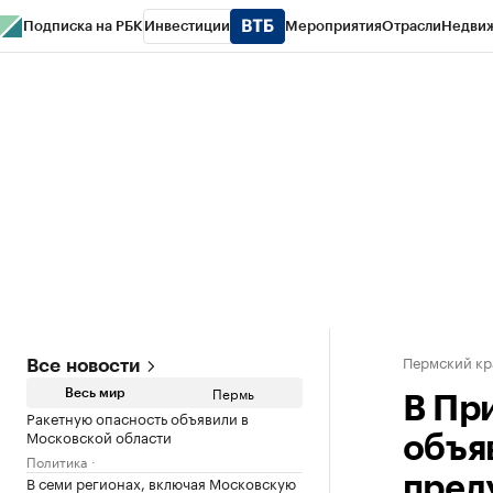
Подписка на РБК
Инвестиции
Мероприятия
Отрасли
Недви
РБК Курсы
РБК Life
Тренды
Визионеры
Национальные проекты
Горо
Спецпроекты СПб
Конференции СПб
Спецпроекты
Проверка конт
Пермский кр
Все новости
Пермь
Весь мир
В Пр
Ракетную опасность объявили в
Московской области
объя
Политика
В семи регионах, включая Московскую
пред