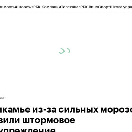
жимость
Autonews
РБК Компании
Телеканал
РБК Вино
Спорт
Школа упра
д
Стиль
Крипто
РБК Бизнес-среда
Дискуссионный клуб
Исследования
К
рагентов
Политика
Экономика
Бизнес
Технологии и медиа
Финансы
Рын
ай
икамье из-за сильных мороз
вили штормовое
упреждение