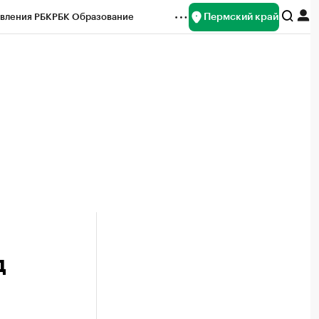
Пермский край
вления РБК
РБК Образование
редитные рейтинги
Франшизы
Газета
ок наличной валюты
д