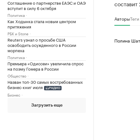
составит 
Соглашение о партнерстве ЕАЭС и ОАЭ
вступит в силу 6 октября
Политика
Авторы
Теги
Как Ходынка стала новым центром
притяжения
РБК и Stone
Reuters узнал о просьбе США
Полина Шат
освободить осужденного в России
морпеха
Политика
Премьера «Одиссеи» увеличила спрос
на поэму Гомера в России
Общество
Назван топ-30 самых востребованных
бизнес-книг июля
РАДИО
Бизнес
Загрузить еще