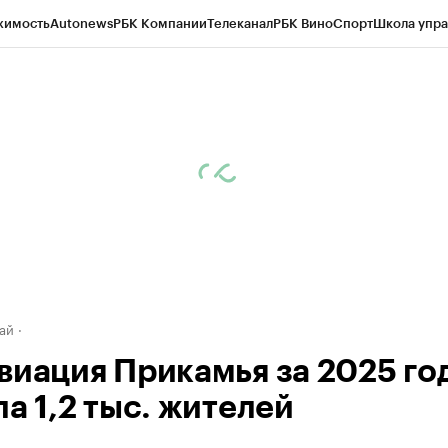
жимость
Autonews
РБК Компании
Телеканал
РБК Вино
Спорт
Школа упра
д
Стиль
Крипто
РБК Бизнес-среда
Дискуссионный клуб
Исследования
К
рагентов
Политика
Экономика
Бизнес
Технологии и медиа
Финансы
Рын
ай
виация Прикамья за 2025 го
а 1,2 тыс. жителей