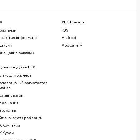
К
РБК Новости
компании
iOS
нтактная информация
Android
дакция
AppGallery
змещение рекламы
угие продукты РБК
лако для бизнеса
рпоративный регистратор
менов
стинг сайтов
г.решения
акомства
йт знакомств podbor.ru
К Компании
К Курсы
ола управления РБК