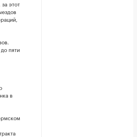
за этот
ыездов
ераций,
вов.
 до пяти
о
нка в
Пермском
тракта