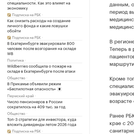
специальности. Как это влияет на
данным, 
экономику
период вы
Подписка на РБК
медицинс
Как снизить расходы на создание
личного фонда и какие ловушки
медицинск
обойти
Подписка на РБК
В регионе
В Екатеринбурге эвакуировали 800
Теперь в 
человек после возгорания на складе
WB
пациентов
Политика
маршрути
Wildberries сообщила о пожаре на
складе в Екатеринбурге после атаки
Кроме тог
Общество
В Прикамье объявили режим
специализ
«Беспилотная опасность»
эвакуиров
Пермский край
возрасте 
Число пенсионеров в России
сократилось на 409 тыс. за год
Общество
Ранее РБ
Топ-3 стратегии для инвестора, куда
крае с 20
вложить дивиденды летом 2026 года
санитарно
Подписка на РБК