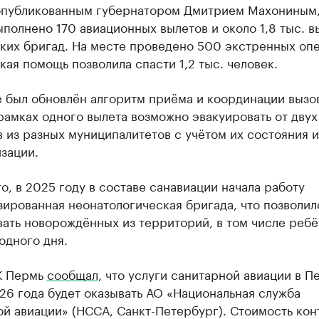
опубликованным губернатором Дмитрием Махониным, 
полнено 170 авиационных вылетов и около 1,8 тыс. в
ких бригад. На месте проведено 500 экстренных оп
ая помощь позволила спасти 1,2 тыс. человек.
 был обновлён алгоритм приёма и координации вызо
рамках одного вылета возможно эвакуировать от двух
 из разных муниципалитетов с учётом их состояния и
зации.
о, в 2025 году в составе санавиации начала работу
ированная неонатологическая бригада, что позволил
ать новорождённых из территорий, в том числе ребё
одного дня.
К Пермь
сообщал
, что услуги санитарной авиации в 
26 года будет оказывать АО «Национальная служба
й авиации» (НССА, Санкт-Петербург). Стоимость кон