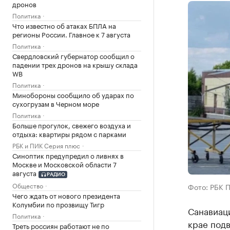
дронов
Политика
Что известно об атаках БПЛА на
регионы России. Главное к 7 августа
Политика
Свердловский губернатор сообщил о
падении трех дронов на крышу склада
WB
Политика
Минобороны сообщило об ударах по
сухогрузам в Черном море
Политика
Больше прогулок, свежего воздуха и
отдыха: квартиры рядом с парками
РБК и ПИК Серия плюс
Синоптик предупредил о ливнях в
Москве и Московской области 7
августа
РАДИО
Общество
Фото: РБК 
Чего ждать от нового президента
Колумбии по прозвищу Тигр
Санавиаци
Политика
крае подв
Треть россиян работают не по