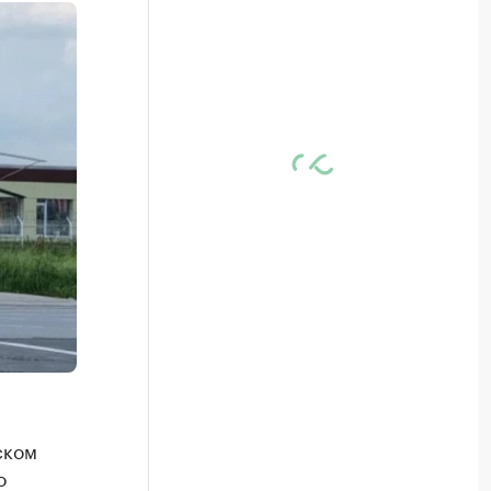
ском
о