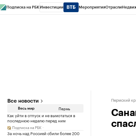
Подписка на РБК
Инвестиции
Мероприятия
Отрасли
Недви
РБК Курсы
РБК Life
Тренды
Визионеры
Национальные проекты
Горо
Спецпроекты СПб
Конференции СПб
Спецпроекты
Проверка конт
Пермский кр
Все новости
Пермь
Весь мир
Сана
Как уйти в отпуск и не вымотаться в
последнюю неделю перед ним
спасл
Подписка на РБК
За ночь над Россией сбили более 200