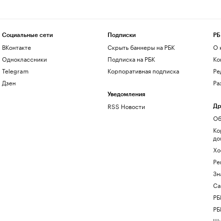
Социальные сети
Подписки
РБ
ВКонтакте
Скрыть баннеры на РБК
О 
Одноклассники
Подписка на РБК
Ко
Telegram
Корпоративная подписка
Ре
Дзен
Ра
Уведомления
RSS Новости
Др
Об
Ко
до
Хо
Ре
Зн
Са
РБ
РБ
Шк