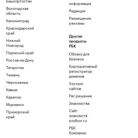
Башкортостан
информация
Вологодская
Редакция
область
Размещение
Калининград
рекламы
Краснодарский
край
Другие
Нижний
продукты
Новгород
РБК
Пермский край
Облако для
бизнеса
Ростов-на-Дону
Корпоративный
Татарстан
регистратор
Тюмень
доменов
Черноземье
Хостинг
сайтов
Кавказ
Рег.решения
Карелия
Знакомства
Мурманск
Сайт
Приморский
знакомств
край
podbor.ru
РБК
Компании