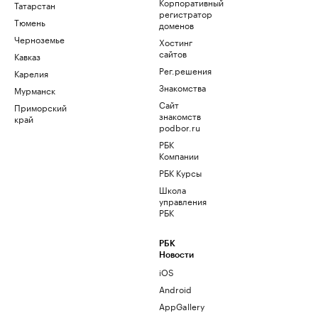
Корпоративный
Татарстан
регистратор
Тюмень
доменов
Черноземье
Хостинг
сайтов
Кавказ
Рег.решения
Карелия
Знакомства
Мурманск
Сайт
Приморский
знакомств
край
podbor.ru
РБК
Компании
РБК Курсы
Школа
управления
РБК
РБК
Новости
iOS
Android
AppGallery