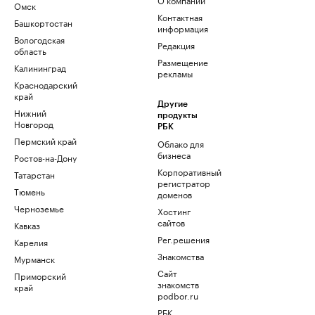
Омск
Контактная
Башкортостан
информация
Вологодская
Редакция
область
Размещение
Калининград
рекламы
Краснодарский
край
Другие
Нижний
продукты
Новгород
РБК
Пермский край
Облако для
бизнеса
Ростов-на-Дону
Корпоративный
Татарстан
регистратор
Тюмень
доменов
Черноземье
Хостинг
сайтов
Кавказ
Рег.решения
Карелия
Знакомства
Мурманск
Сайт
Приморский
знакомств
край
podbor.ru
РБК