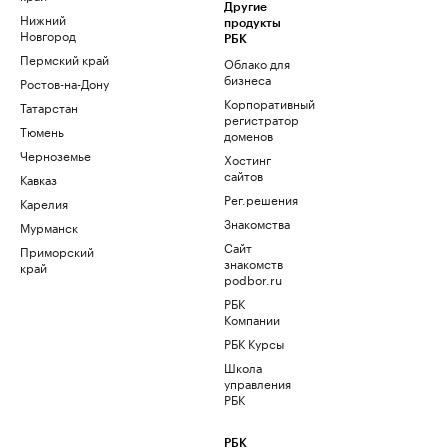
Другие
Нижний
продукты
Новгород
РБК
Пермский край
Облако для
бизнеса
Ростов-на-Дону
Корпоративный
Татарстан
регистратор
Тюмень
доменов
Черноземье
Хостинг
сайтов
Кавказ
Рег.решения
Карелия
Знакомства
Мурманск
Сайт
Приморский
знакомств
край
podbor.ru
РБК
Компании
РБК Курсы
Школа
управления
РБК
РБК