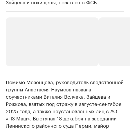
Зайцева и похищены, полагают в ФСБ.
Помимо Мезенцева, руководитель следственной
РБК Компании
РБК Компании
группы Анастасия Наумова назвала
Крупнейшие производители и
Страховые к
соучастниками
Виталия Волчека
, Зайцева и
продавцы медийной продукции
присутствую
Рожкова, взятых под стражу в августе-сентябре
Ознакомьтесь с информацией в каталоге
Посмотрите в ката
2025 года, а также неустановленных лиц с АО
«ПЗ Маш». Выступая 18 декабря на заседании
Ленинского районного суда Перми, майор