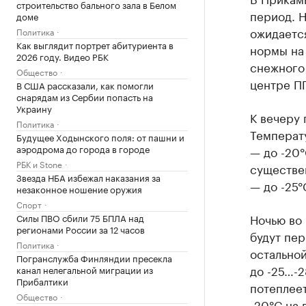
строительство бального зала в Белом
период. Н
доме
ожидается
Политика
Как выглядит портрет абитуриента в
нормы на 
2026 году. Видео РБК
снежного
Общество
центре П
В США рассказали, как помогли
снарядам из Сербии попасть на
Украину
К вечеру 
Политика
Температу
Будущее Ходынского поля: от пашни и
аэродрома до города в городе
— до -20°
РБК и Stone
существен
Звезда НБА избежал наказания за
— до -25°
незаконное ношение оружия
Спорт
Ночью во 
Силы ПВО сбили 75 БПЛА над
регионами России за 12 часов
будут пе
Политика
остальной
Погранслужба Финляндии пресекла
до -25…-2
канал нелегальной миграции из
Прибалтики
потеплеет
Общество
-20°С на 