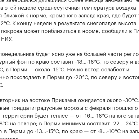
а этой неделе среднесуточная температура воздуха
 близкой к норме, кроме юго-запада края, где будет
2°С. К концу недели в результате снегопадов высота
 покрова может приблизиться к норме, сообщили в Г
ГНИУ.
понедельника будет ясно уже на большей части регио
рный фон по краю составит -13…-18°С, по северу и в
С, в Перми — около -15°С. Ночью ветер ослабеет и
но похолодает: в Перми до -20°С, по северу и восто
С.
вторник на востоке Прикамья ожидается около -30°С.
рвые тридцатиградусные морозы с февраля прошлого 
 территории будет теплее — от -16…-18°С на юго-зап
8°С на севере; в Перми минимум составит -22…-24°С
: в Перми до -13…-15°С, по краю — от -8…-10°С на зап
востоке.