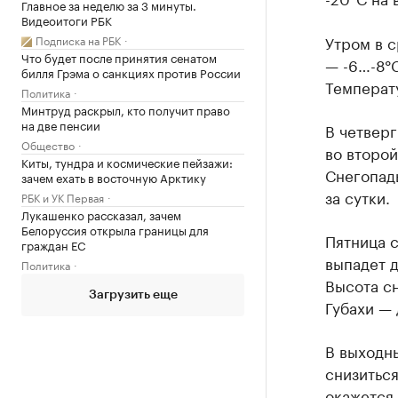
Главное за неделю за 3 минуты.
Видеоитоги РБК
Утром в с
Подписка на РБК
Что будет после принятия сенатом
— -6…-8°С
билля Грэма о санкциях против России
Температу
Политика
Минтруд раскрыл, кто получит право
на две пенсии
В четверг
Общество
во второй
Киты, тундра и космические пейзажи:
Снегопад
зачем ехать в восточную Арктику
за сутки.
РБК и УК Первая
Лукашенко рассказал, зачем
Белоруссия открыла границы для
Пятница 
граждан ЕС
выпадет д
Политика
Высота сн
Загрузить еще
Губахи — 
В выходн
снизиться
окажется