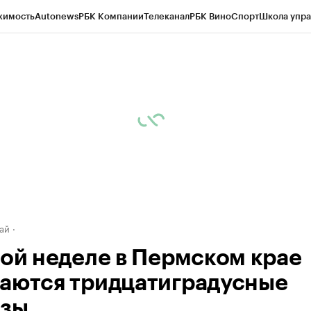
жимость
Autonews
РБК Компании
Телеканал
РБК Вино
Спорт
Школа упра
д
Стиль
Крипто
РБК Бизнес-среда
Дискуссионный клуб
Исследования
К
рагентов
Политика
Экономика
Бизнес
Технологии и медиа
Финансы
Рын
ай
той неделе в Пермском крае
аются тридцатиградусные
зы