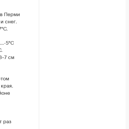
 в Перми
и снег.
°С.
0…-5°С
.
3–7 см
этом
 края.
йоне
т раз