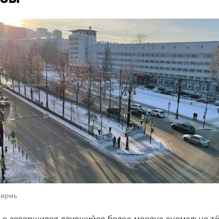
Пермь
ье завершился длившийся более месяца аномально т