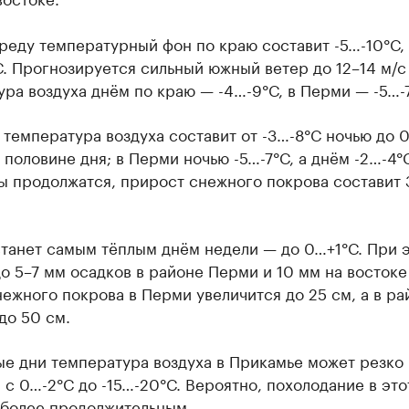
реду температурный фон по краю составит -5…-10°С,
. Прогнозируется сильный южный ветер до 12–14 м/с 
ра воздуха днём по краю — -4…-9°С, в Перми — -5…-7
 температура воздуха составит от -3…-8°С ночью до 
 половине дня; в Перми ночью -5…-7°С, а днём -2…-4°С
ы продолжатся, прирост снежного покрова составит 
станет самым тёплым днём недели — до 0…+1°С. При 
о 5–7 мм осадков в районе Перми и 10 мм на востоке
ежного покрова в Перми увеличится до 25 см, а в ра
до 50 см.
ые дни температура воздуха в Прикамье может резко
 с 0…-2°С до -15…-20°С. Вероятно, похолодание в это
 более продолжительным.