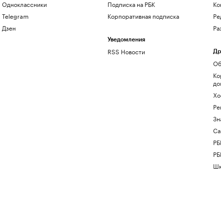
Одноклассники
Подписка на РБК
Ко
Telegram
Корпоративная подписка
Ре
Дзен
Ра
Уведомления
RSS Новости
Др
Об
Ко
до
Хо
Ре
Зн
Са
РБ
РБ
Шк