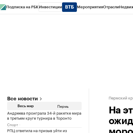
Подписка на РБК
Инвестиции
Мероприятия
Отрасли
Недви
РБК Курсы
РБК Life
Тренды
Визионеры
Национальные проекты
Горо
Спецпроекты СПб
Конференции СПб
Спецпроекты
Проверка конт
Пермский кр
Все новости
Пермь
Весь мир
На э
Андреева проиграла 34-й ракетке мира
в третьем круге турнира в Торонто
ожид
Спорт
РПЦ ответила на призыв уйти из
моро