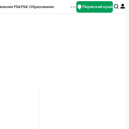
Пермский край
вления РБК
РБК Образование
редитные рейтинги
Франшизы
Газета
ок наличной валюты