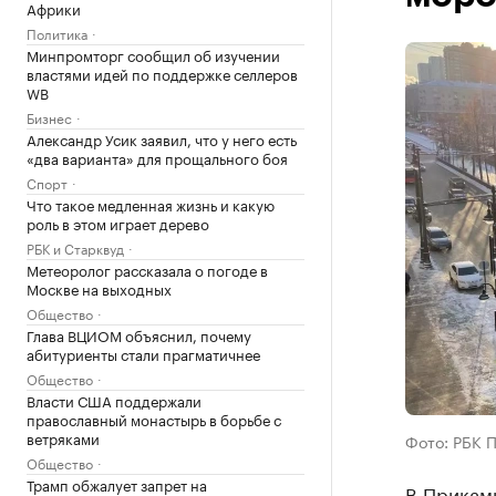
Африки
Политика
Минпромторг сообщил об изучении
властями идей по поддержке селлеров
WB
Бизнес
Александр Усик заявил, что у него есть
«два варианта» для прощального боя
Спорт
Что такое медленная жизнь и какую
роль в этом играет дерево
РБК и Старквуд
Метеоролог рассказала о погоде в
Москве на выходных
Общество
Глава ВЦИОМ объяснил, почему
абитуриенты стали прагматичнее
Общество
Власти США поддержали
православный монастырь в борьбе с
ветряками
Фото: РБК 
Общество
Трамп обжалует запрет на
В Прикам