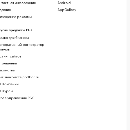
нтактная информация
Android
дакция
AppGallery
змещение рекламы
угие продукты РБК
лако для бизнеса
рпоративный регистратор
менов
стинг сайтов
г.решения
акомства
йт знакомств podbor.ru
К Компании
К Курсы
ола управления РБК