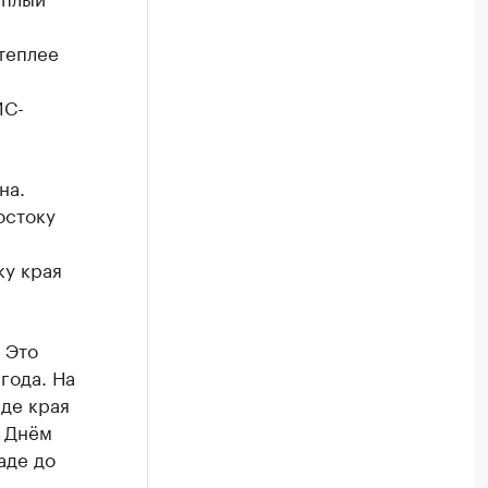
 теплее
ИС-
на.
остоку
ку края
 Это
года. На
аде края
. Днём
аде до