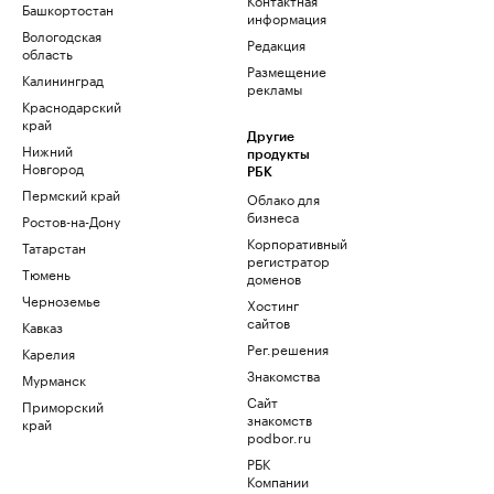
Башкортостан
информация
Вологодская
Редакция
область
Размещение
Калининград
рекламы
Краснодарский
край
Другие
Нижний
продукты
Новгород
РБК
Пермский край
Облако для
бизнеса
Ростов-на-Дону
Корпоративный
Татарстан
регистратор
Тюмень
доменов
Черноземье
Хостинг
сайтов
Кавказ
Рег.решения
Карелия
Знакомства
Мурманск
Сайт
Приморский
знакомств
край
podbor.ru
РБК
Компании