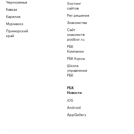
Черноземье
Хостинг
сайтов
Кавказ
Рег.решения
Карелия
Знакомства
Мурманск
Сайт
Приморский
знакомств
край
podbor.ru
РБК
Компании
РБК Курсы
Школа
управления
РБК
РБК
Новости
iOS
Android
AppGallery