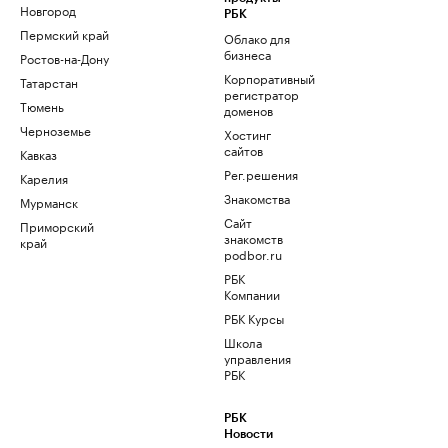
Новгород
РБК
Пермский край
Облако для
бизнеса
Ростов-на-Дону
Корпоративный
Татарстан
регистратор
Тюмень
доменов
Черноземье
Хостинг
сайтов
Кавказ
Рег.решения
Карелия
Знакомства
Мурманск
Сайт
Приморский
знакомств
край
podbor.ru
РБК
Компании
РБК Курсы
Школа
управления
РБК
РБК
Новости