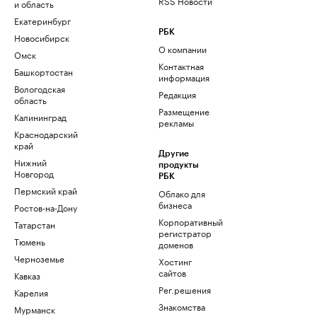
RSS Новости
и область
Екатеринбург
РБК
Новосибирск
О компании
Омск
Контактная
Башкортостан
информация
Вологодская
Редакция
область
Размещение
Калининград
рекламы
Краснодарский
край
Другие
Нижний
продукты
Новгород
РБК
Пермский край
Облако для
бизнеса
Ростов-на-Дону
Корпоративный
Татарстан
регистратор
Тюмень
доменов
Черноземье
Хостинг
сайтов
Кавказ
Рег.решения
Карелия
Знакомства
Мурманск