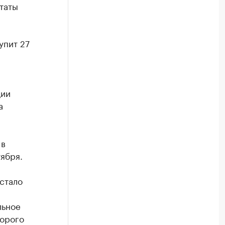
таты
упит 27
ции
а
 в
ября.
стало
льное
торого