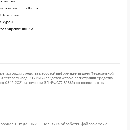
акомства
йт знакомств podbor.ru
К Компании
К Курсы
ола управления РБК
регистрации средства массовой информации выдано Федеральной
и сетевого издания «РБК» (свидетельство о регистрации средства
ор) 03.12.2021 за номером ЭЛ №ФС77-82385) сопровождаются
ерсональных данных
Политика обработки файлов cookie
·