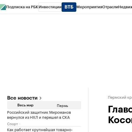
Подписка на РБК
Инвестиции
Мероприятия
Отрасли
Недви
РБК Курсы
РБК Life
Тренды
Визионеры
Национальные проекты
Горо
Спецпроекты СПб
Конференции СПб
Спецпроекты
Проверка конт
Пермский кр
Все новости
Пермь
Весь мир
Глав
Российский защитник Мироманов
вернулся из НХЛ и перешел в СКА
Косо
Спорт
Как работает крупнейшая товарно-