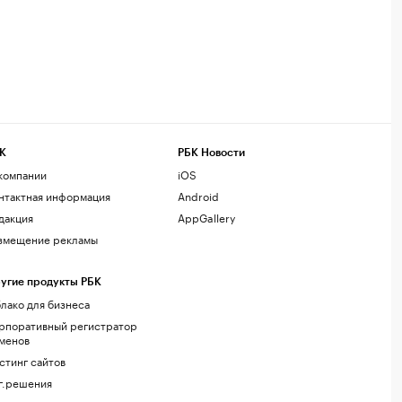
К
РБК Новости
компании
iOS
нтактная информация
Android
дакция
AppGallery
змещение рекламы
угие продукты РБК
лако для бизнеса
рпоративный регистратор
менов
стинг сайтов
г.решения