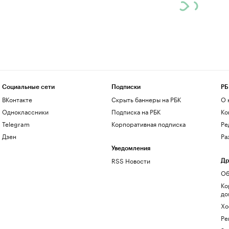
Социальные сети
Подписки
РБ
ВКонтакте
Скрыть баннеры на РБК
О 
Одноклассники
Подписка на РБК
Ко
Telegram
Корпоративная подписка
Ре
Дзен
Ра
Уведомления
RSS Новости
Др
Об
Ко
до
Хо
Ре