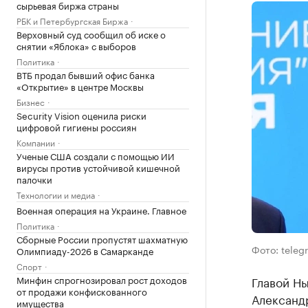
сырьевая биржа страны
РБК и Петербургская Биржа
Верховный суд сообщил об иске о
снятии «Яблока» с выборов
Политика
ВТБ продал бывший офис банка
«Открытие» в центре Москвы
Бизнес
Security Vision оценила риски
цифровой гигиены россиян
Компании
Ученые США создали с помощью ИИ
вирусы против устойчивой кишечной
палочки
Технологии и медиа
Военная операция на Украине. Главное
Политика
Сборные России пропустят шахматную
Фото: teleg
Олимпиаду-2026 в Самарканде
Спорт
Минфин спрогнозировал рост доходов
Главой Н
от продажи конфискованного
Александр
имущества