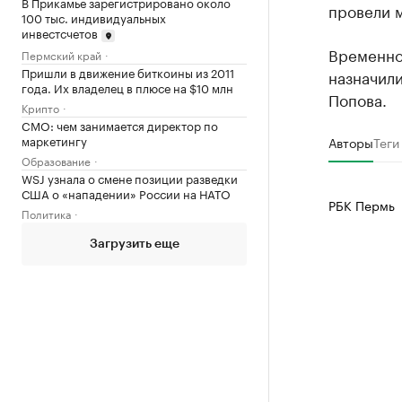
В Прикамье зарегистрировано около
провели м
100 тыс. индивидуальных
инвестсчетов
Временно
Пермский край
Пришли в движение биткоины из 2011
назначил
года. Их владелец в плюсе на $10 млн
Попова.
Крипто
CMO: чем занимается директор по
маркетингу
Авторы
Теги
Образование
WSJ узнала о смене позиции разведки
США о «нападении» России на НАТО
РБК Пермь
Политика
Загрузить еще