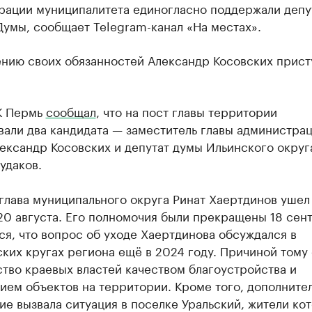
рации муниципалитета единогласно поддержали депу
умы, сообщает Telegram-канал «На местах».
ению своих обязанностей Александр Косовских прист
К Пермь
сообщал
, что на пост главы территории
вали два кандидата — заместитель главы администра
ександр Косовских и депутат думы Ильинского округ
удаков.
глава муниципального округа Ринат Хаертдинов ушел
20 августа. Его полномочия были прекращены 18 сент
я, что вопрос об уходе Хаертдинова обсуждался в
ких кругах региона ещё в 2024 году. Причиной тому 
тво краевых властей качеством благоустройства и
ием объектов на территории. Кроме того, дополните
е вызвала ситуация в поселке Уральский, жители ко