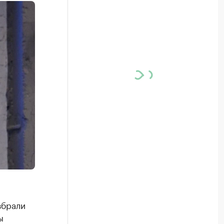
збрали
ы