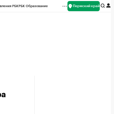
Пермский край
вления РБК
РБК Образование
редитные рейтинги
Франшизы
Газета
ок наличной валюты
ра