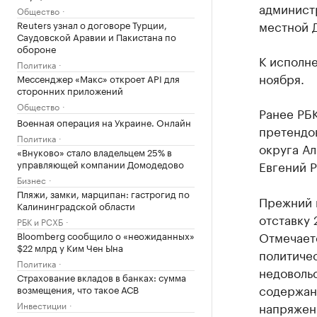
админист
Общество
местной Д
Reuters узнал о договоре Турции,
Саудовской Аравии и Пакистана по
обороне
К исполн
Политика
ноября.
Мессенджер «Макс» откроет API для
сторонних приложений
Общество
Ранее РБ
Военная операция на Украине. Онлайн
претендо
Политика
округа Ал
«Внуково» стало владельцем 25% в
управляющей компании Домодедово
Евгений Р
Бизнес
Пляжи, замки, марципан: гастрогид по
Прежний 
Калининградской области
отставку 
РБК и РСХБ
Отмечаетс
Bloomberg сообщило о «неожиданных»
$22 млрд у Ким Чен Ына
политичес
Политика
недовольс
Страхование вкладов в банках: сумма
содержан
возмещения, что такое АСВ
Инвестиции
напряжени