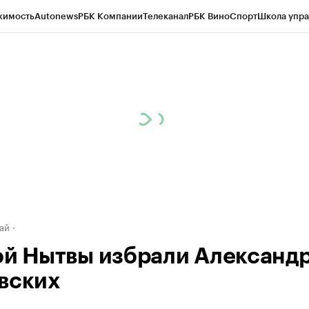
жимость
Autonews
РБК Компании
Телеканал
РБК Вино
Спорт
Школа упра
д
Стиль
Крипто
РБК Бизнес-среда
Дискуссионный клуб
Исследования
К
рагентов
Политика
Экономика
Бизнес
Технологии и медиа
Финансы
Рын
ай
ой Нытвы избрали Александ
вских