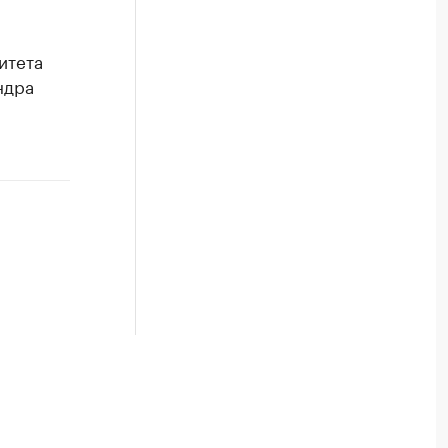
итета
ндра