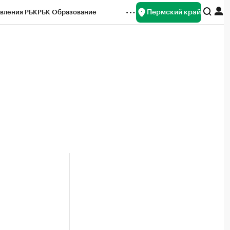
Пермский край
вления РБК
РБК Образование
редитные рейтинги
Франшизы
Газета
ок наличной валюты
н