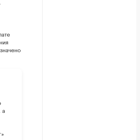
о
лате
ния
азначено
о
 а
г»