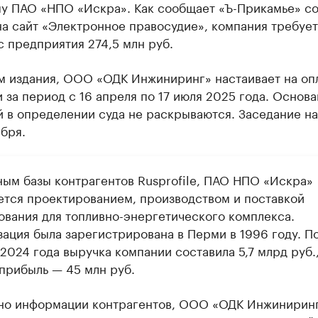
у ПАО «НПО «Искра». Как сообщает «Ъ-Прикамье» с
а сайт «Электронное правосудие», компания требует
с предприятия 274,5 млн руб.
м издания, ООО «ОДК Инжиниринг» настаивает на оп
 за период с 16 апреля по 17 июля 2025 года. Основа
й в определении суда не раскрываются. Заседание н
абря.
ным базы контрагентов Rusprofile, ПАО НПО «Искра»
ется проектированием, производством и поставкой
ования для топливно-энергетического комплекса.
зация была зарегистрирована в Перми в 1996 году. П
2024 года выручка компании составила 5,7 млрд руб.,
 прибыль — 45 млн руб.
но информации контрагентов, ООО «ОДК Инжинирин