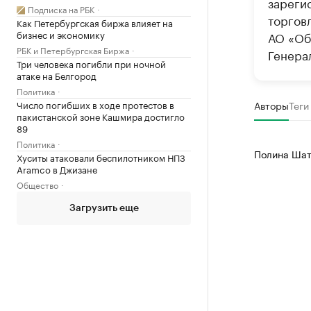
зареги
Подписка на РБК
торгов
Как Петербургская биржа влияет на
бизнес и экономику
АО «Об
РБК и Петербургская Биржа
Генера
Три человека погибли при ночной
атаке на Белгород
Политика
Число погибших в ходе протестов в
Авторы
Теги
пакистанской зоне Кашмира достигло
89
Политика
Полина Шат
Хуситы атаковали беспилотником НПЗ
Aramco в Джизане
Общество
Загрузить еще