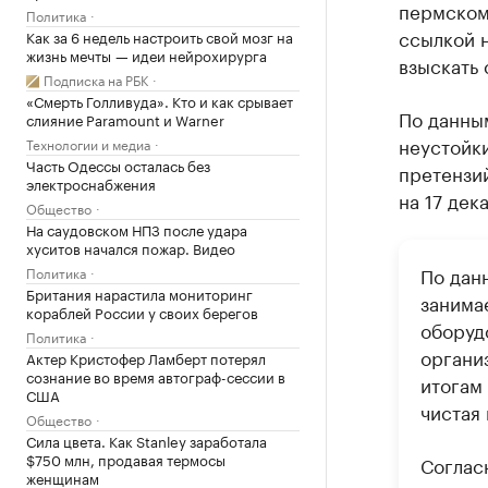
пермском
Политика
ссылкой н
Как за 6 недель настроить свой мозг на
жизнь мечты — идеи нейрохирурга
взыскать 
Подписка на РБК
«Смерть Голливуда». Кто и как срывает
По данны
слияние Paramount и Warner
неустойки
Технологии и медиа
Часть Одессы осталась без
претензи
электроснабжения
на 17 дек
Общество
На саудовском НПЗ после удара
хуситов начался пожар. Видео
По дан
Политика
Британия нарастила мониторинг
занима
кораблей России у своих берегов
оборуд
Политика
органи
Актер Кристофер Ламберт потерял
сознание во время автограф-сессии в
итогам 
США
чистая
Общество
Сила цвета. Как Stanley заработала
$750 млн, продавая термосы
Соглас
женщинам