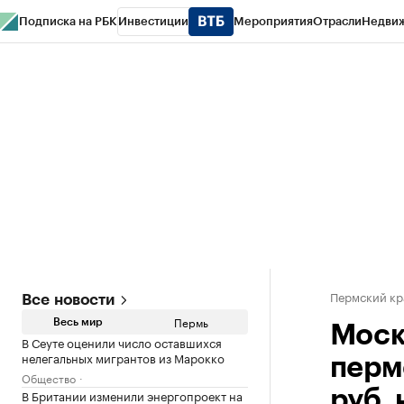
Подписка на РБК
Инвестиции
Мероприятия
Отрасли
Недви
РБК Курсы
РБК Life
Тренды
Визионеры
Национальные проекты
Горо
Спецпроекты СПб
Конференции СПб
Спецпроекты
Проверка конт
Пермский кр
Все новости
Пермь
Весь мир
Моск
В Сеуте оценили число оставшихся
нелегальных мигрантов из Марокко
перм
Общество
В Британии изменили энергопроект на
руб.