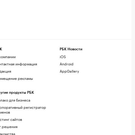
К
РБК Новости
компании
iOS
нтактная информация
Android
дакция
AppGallery
змещение рекламы
угие продукты РБК
лако для бизнеса
рпоративный регистратор
менов
стинг сайтов
г.решения
акомства