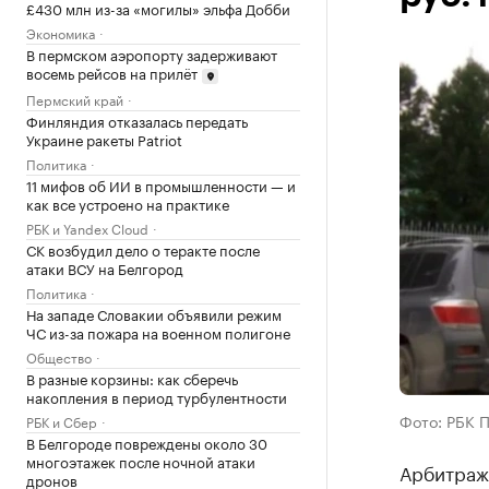
£430 млн из-за «могилы» эльфа Добби
Экономика
В пермском аэропорту задерживают
восемь рейсов на прилёт
Пермский край
Финляндия отказалась передать
Украине ракеты Patriot
Политика
11 мифов об ИИ в промышленности — и
как все устроено на практике
РБК и Yandex Cloud
СК возбудил дело о теракте после
атаки ВСУ на Белгород
Политика
На западе Словакии объявили режим
ЧС из-за пожара на военном полигоне
Общество
В разные корзины: как сберечь
накопления в период турбулентности
Фото: РБК 
РБК и Сбер
В Белгороде повреждены около 30
многоэтажек после ночной атаки
Арбитраж
дронов