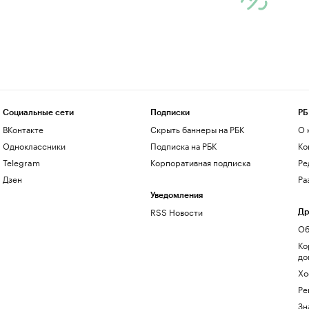
Социальные сети
Подписки
РБ
ВКонтакте
Скрыть баннеры на РБК
О 
Одноклассники
Подписка на РБК
Ко
Telegram
Корпоративная подписка
Ре
Дзен
Ра
Уведомления
RSS Новости
Др
Об
Ко
до
Хо
Ре
Зн