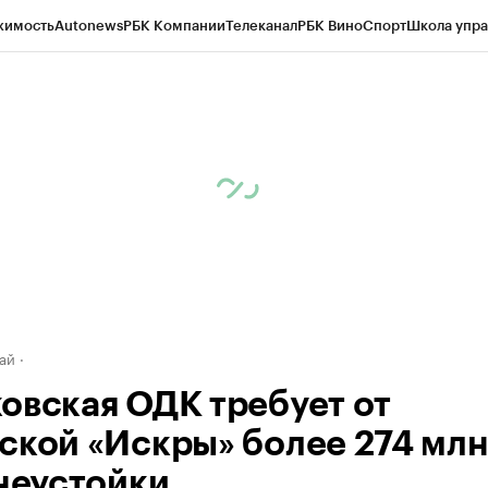
жимость
Autonews
РБК Компании
Телеканал
РБК Вино
Спорт
Школа упра
д
Стиль
Крипто
РБК Бизнес-среда
Дискуссионный клуб
Исследования
К
рагентов
Политика
Экономика
Бизнес
Технологии и медиа
Финансы
Рын
ай
овская ОДК требует от
ской «Искры» более 274 мл
 неустойки