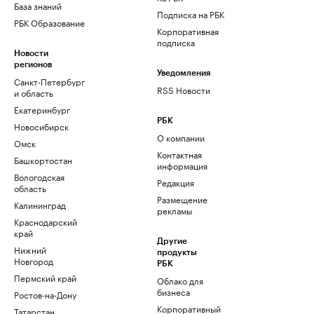
База знаний
Подписка на РБК
РБК Образование
Корпоративная
подписка
Новости
регионов
Уведомления
Санкт-Петербург
RSS Новости
и область
Екатеринбург
РБК
Новосибирск
О компании
Омск
Контактная
Башкортостан
информация
Вологодская
Редакция
область
Размещение
Калининград
рекламы
Краснодарский
край
Другие
Нижний
продукты
Новгород
РБК
Пермский край
Облако для
бизнеса
Ростов-на-Дону
Корпоративный
Татарстан