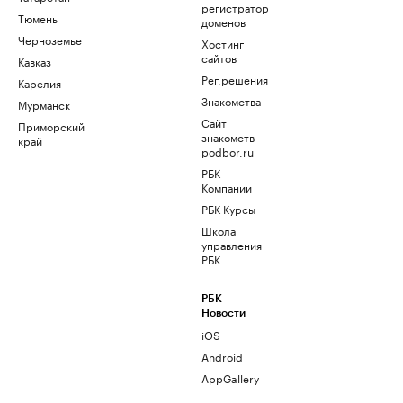
регистратор
Тюмень
доменов
Черноземье
Хостинг
сайтов
Кавказ
Рег.решения
Карелия
Знакомства
Мурманск
Сайт
Приморский
знакомств
край
podbor.ru
РБК
Компании
РБК Курсы
Школа
управления
РБК
РБК
Новости
iOS
Android
AppGallery