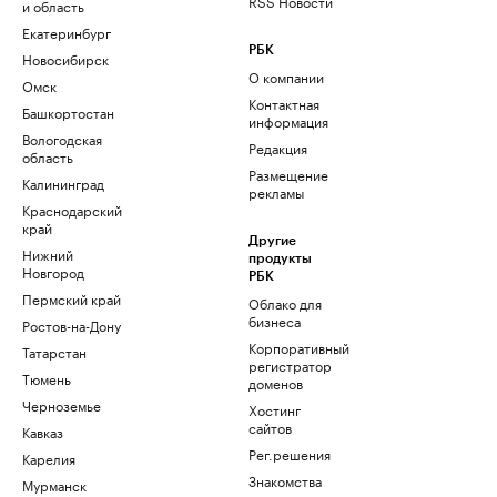
RSS Новости
и область
Екатеринбург
РБК
Новосибирск
О компании
Омск
Контактная
Башкортостан
информация
Вологодская
Редакция
область
Размещение
Калининград
рекламы
Краснодарский
край
Другие
Нижний
продукты
Новгород
РБК
Пермский край
Облако для
бизнеса
Ростов-на-Дону
Корпоративный
Татарстан
регистратор
Тюмень
доменов
Черноземье
Хостинг
сайтов
Кавказ
Рег.решения
Карелия
Знакомства
Мурманск