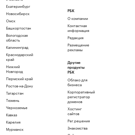
Екатеринбург
РБК
Новосибирск
О компании
Омск
Контактная
Башкортостан
информация
Вологодская
Редакция
область
Размещение
Калининград
рекламы
Краснодарский
край
Другие
Нижний
продукты
Новгород
РБК
Пермский край
Облако для
бизнеса
Ростов-на-Дону
Корпоративный
Татарстан
регистратор
Тюмень
доменов
Черноземье
Хостинг
сайтов
Кавказ
Рег.решения
Карелия
Знакомства
Мурманск
Сайт