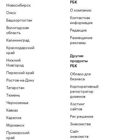
РБК
Новосибирск
О компании
Омск
Контактная
Башкортостан
информация
Вологодская
Редакция
область
Размещение
Калининград
рекламы
Краснодарский
край
Другие
Нижний
продукты
Новгород
РБК
Пермский край
Облако для
бизнеса
Ростов-на-Дону
Корпоративный
Татарстан
регистратор
Тюмень
доменов
Черноземье
Хостинг
сайтов
Кавказ
Рег.решения
Карелия
Знакомства
Мурманск
Сайт
Приморский
знакомств
край