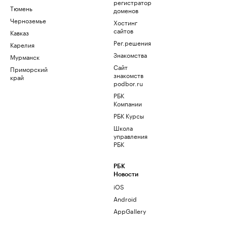
регистратор
Тюмень
доменов
Черноземье
Хостинг
сайтов
Кавказ
Рег.решения
Карелия
Знакомства
Мурманск
Сайт
Приморский
знакомств
край
podbor.ru
РБК
Компании
РБК Курсы
Школа
управления
РБК
РБК
Новости
iOS
Android
AppGallery