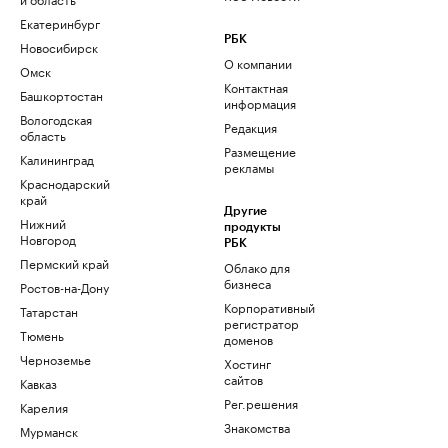
Екатеринбург
РБК
Новосибирск
О компании
Омск
Контактная
Башкортостан
информация
Вологодская
Редакция
область
Размещение
Калининград
рекламы
Краснодарский
край
Другие
Нижний
продукты
Новгород
РБК
Пермский край
Облако для
бизнеса
Ростов-на-Дону
Корпоративный
Татарстан
регистратор
Тюмень
доменов
Черноземье
Хостинг
сайтов
Кавказ
Рег.решения
Карелия
Знакомства
Мурманск