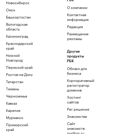
РБК
Новосибирск
О компании
Омск
Контактная
Башкортостан
информация
Вологодская
Редакция
область
Размещение
Калининград
рекламы
Краснодарский
край
Другие
Нижний
продукты
Новгород
РБК
Пермский край
Облако для
бизнеса
Ростов-на-Дону
Корпоративный
Татарстан
регистратор
Тюмень
доменов
Черноземье
Хостинг
сайтов
Кавказ
Рег.решения
Карелия
Знакомства
Мурманск
Сайт
Приморский
знакомств
край
podbor.ru