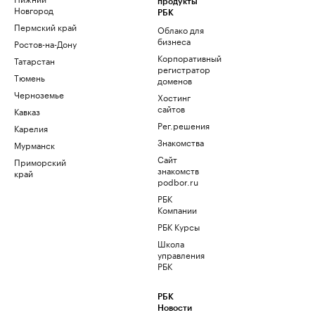
продукты
Новгород
РБК
Пермский край
Облако для
бизнеса
Ростов-на-Дону
Корпоративный
Татарстан
регистратор
Тюмень
доменов
Черноземье
Хостинг
сайтов
Кавказ
Рег.решения
Карелия
Знакомства
Мурманск
Сайт
Приморский
знакомств
край
podbor.ru
РБК
Компании
РБК Курсы
Школа
управления
РБК
РБК
Новости